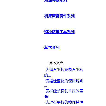
·
对弧样板系列
·
机床床身铸件系列
·
特种防爆工具系列
·
其它系列
技术文档
·
大理石平板花岗石平板
的...
·
偏摆检查仪的使用说明
...
·
怎样延长铸铁平尺的寿
命
·
大理石平板的物理特性