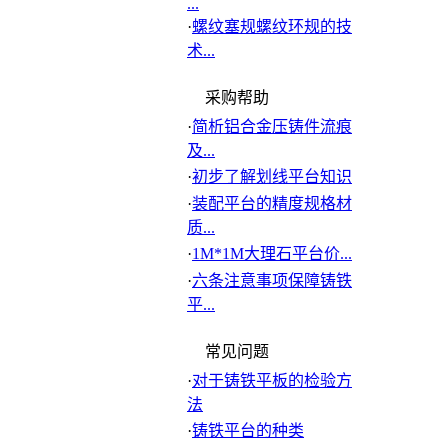
...
·
螺纹塞规螺纹环规的技
术...
采购帮助
·
简析铝合金压铸件流痕
及...
·
初步了解划线平台知识
·
装配平台的精度规格材
质...
·
1M*1M大理石平台价...
·
六条注意事项保障铸铁
平...
常见问题
·
对于铸铁平板的检验方
法
·
铸铁平台的种类