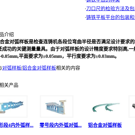
·
刀口尺的检验方法及包
·
铸铁平板平台的包装和
品介绍
合金
对弧样板
是检查连铸机各段位弯曲半径是否满足设计要求的
坯成功的关键测量量具。由于
对弧样板
的设计精度要求特别高,
~0.05mm,
平面要求为
±0.05mm
，平行度要求为±
0.03mm
。
与
对弧样板
|
铝合金对弧样板
相关的内容
相关产品
形段4内外弧样...
零号段内外弧对弧...
铝合金对弧样板