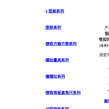
·
V型架系列
·
垫铁系列
产
铝
性拉
·
铸铁方箱方筒系列
±0.02
浏览
·
缧纹量具系列
·
偏摆仪系列
·
铸铁弯板直角尺系列
扇