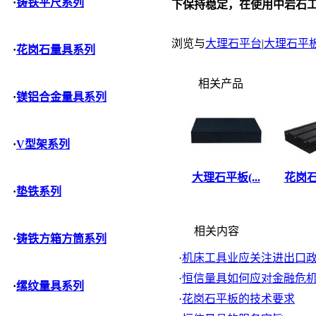
·
铸铁平尺系列
下保持稳定，在使用中岩石
浏览与
大理石平台
|
大理石平
·
花岗石量具系列
相关产品
·
镁铝合金量具系列
·
V型架系列
大理石平板(...
花岗石
·
垫铁系列
相关内容
·
铸铁方箱方筒系列
·
机床工具业应关注进出口政策
·
恒信量具如何应对金融危
·
缧纹量具系列
·
花岗石平板的技术要求