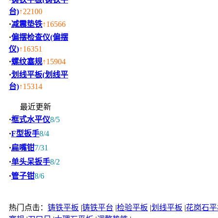
台)
↑22100
·
减震垫铁
↑16566
·
偏摆检查仪(偏摆
仪)
↑16351
·
螺纹塞规
↑15904
·
划线平板(划线平
台)
↑15314
最近更新
·
框式水平仪
8/5
·
F型扳手
8/4
·
扁嘴钳
7/31
·
单头呆扳手
8/2
·
管子钳
8/6
热门点击：
铸铁平板
|
铸铁平台
|
检验平板
|
划线平板
|
花岗石平