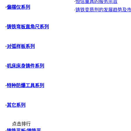
·
恒信量具的服务宗旨
·
偏摆仪系列
·
铸铁变质剂的发展趋势及
·
铸铁弯板直角尺系列
·
对弧样板系列
·
机床床身铸件系列
·
特种防爆工具系列
·
其它系列
点击排行
·
铸铁平板(铸铁平