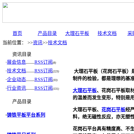
首页
产品目录
大理石平板
技术文档
采
当前位置： >>
资讯
>>
技术文档
资讯目录
·
展会信息
.......
RSS订阅
(8)
·
技术文档
.......
RSS订阅
大理石平板
（花岗石平板）
(223)
制件的检验，都是理想的基
·
企业动态
.......
RSS订阅
(33)
·
行业资讯
.......
RSS订阅
(131)
大理石平板
、花岗石平板取
的温差而发生变形，特别是
产品目录
大理石平板、
花岗石平板
经
·
铸铁平板平台系列
料，绝无磁性反应，亦无塑
花岗石平台具有精度高、不