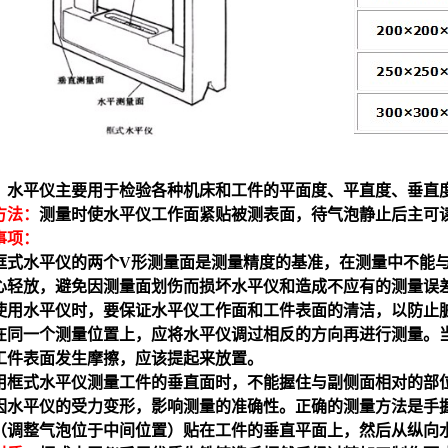
：
水平仪
主要用于检验各种机床和工件的平面度、平直度、垂直
方法：
测量时使
水平仪
工作面紧贴被测表面，待气泡静止后主可
事项：
框式
水平仪
的两个
V
形测量面是测量精度的基准，在测量中不能
心轻放，避免因测量面划伤而损坏
水平仪
和造成不应有的测量误
使用
水平仪
时，要保证
水平仪
工作面和工件表面的清洁，以防止
在同一个测量位置上，应将
水平仪
调过相反的方向再进行测量。
工件表面发生摩擦，应该提起来放置。
用框式
水平仪
测量工件的垂直面时，不能握住与副侧面相对的部
因
水平仪
的受力变形，影响测量的准确性。正确的测量方法是手
（调整气泡位于中间位置）贴在工件的垂直平面上，然后从纵向