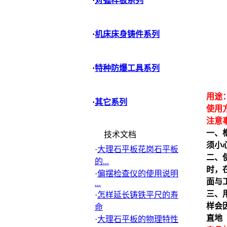
·
对弧样板系列
·
机床床身铸件系列
·
特种防爆工具系列
用途
·
其它系列
使用
注意
一、
技术文档
须小
·
大理石平板花岗石平板
二、
的...
时，
·
偏摆检查仪的使用说明
面与
...
三、
·
怎样延长铸铁平尺的寿
样会
命
直地
·
大理石平板的物理特性