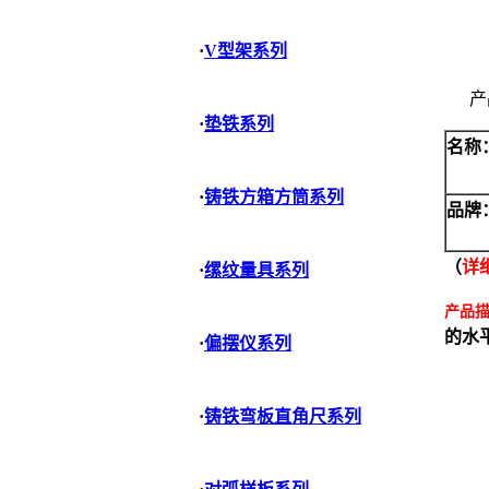
·
V型架系列
产
·
垫铁系列
名称
·
铸铁方箱方筒系列
品牌
（
详
·
缧纹量具系列
产品
的水
·
偏摆仪系列
·
铸铁弯板直角尺系列