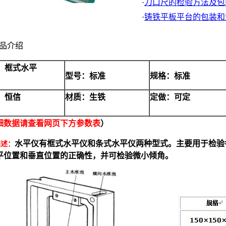
·
刀口尺的检验方法及包
·
铸铁平板平台的包装和
品介绍
：框式水平
型号：标准
规格：标准
：恒信
材质：生铁
定做：可定
细数据请查看网页下方参数表
）
水平仪
有框式
水平仪
和条式
水平仪
两种型式。主要用于检验
描述：
平位置和垂直位置的正确性，并可检验微小倾角。