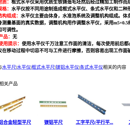
材质：
框式
水平仪
采用优质生铁铸造毛坯然后经过精加工制作而
规格：
水平仪
按不同用途制造成框式
水平仪
、条式
水平仪
和二种
结构组成：
水平仪
主要由体身，水准泡系统及调整机构组成。体
身测量基面的真实数据，调整机构用作调整
水平仪
，采用
m5
×
0.5
和可调性。
产品：
无
使用提示：
使用
水平仪
千万注意工作面的清洁，每次使用前后都
仪
在移动过程中切忌不可与工件进行摩擦，否则容易出现工作面
与
水平尺
|
水平仪
|
框式水平尺
|
镁铝水平仪
|
条式水平仪
相关的内容
相关产品
铝合金轻型平尺
镁铝平尺
工字平尺(平行平...