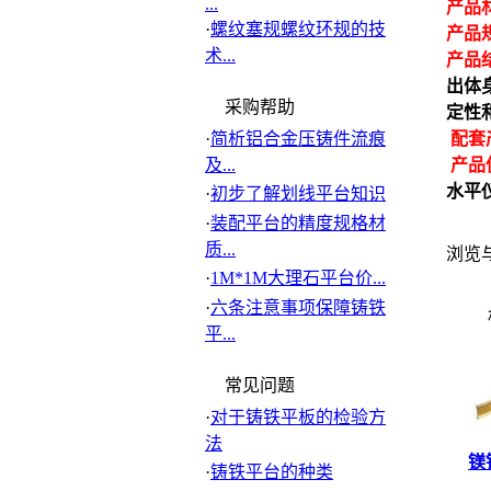
...
产品
·
螺纹塞规螺纹环规的技
产品
术...
产品
出体
采购帮助
定性
·
简析铝合金压铸件流痕
配套
及...
产品
水平
·
初步了解划线平台知识
·
装配平台的精度规格材
质...
浏览
·
1M*1M大理石平台价...
·
六条注意事项保障铸铁
平...
常见问题
·
对于铸铁平板的检验方
法
镁
·
铸铁平台的种类