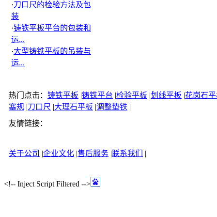
·
刀口尺的检验方法及包
装
·
铸铁平板平台的包装和
运...
·
大型铸铁平板的吊装与
运...
热门点击：
铸铁平板
|
铸铁平台
|
检验平板
|
划线平板
|
花岗石平
塞规
|
刀口尺
|
大理石平板
|
调整垫铁
|
友情链接：
关于公司
|
企业文化
|
售后服务
|
联系我们
|
<!-- Inject Script Filtered -->