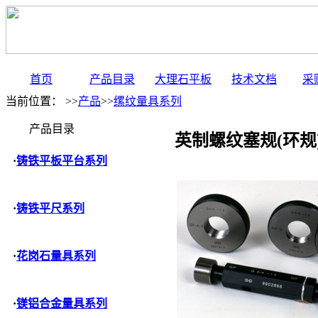
首页
产品目录
大理石平板
技术文档
采
当前位置： >>
产品
>>
缧纹量具系列
产品目录
英制螺纹塞规(环规
·
铸铁平板平台系列
·
铸铁平尺系列
·
花岗石量具系列
·
镁铝合金量具系列