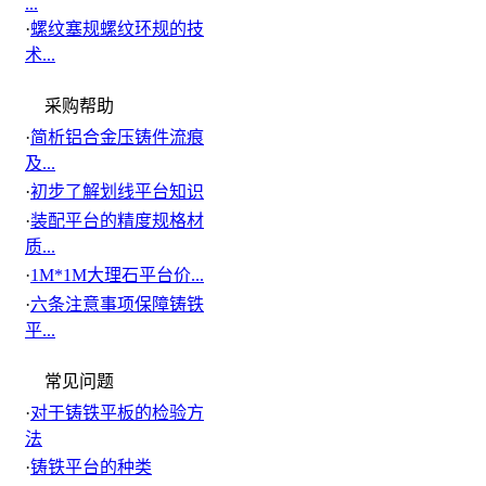
...
·
螺纹塞规螺纹环规的技
术...
采购帮助
·
简析铝合金压铸件流痕
及...
·
初步了解划线平台知识
·
装配平台的精度规格材
质...
·
1M*1M大理石平台价...
·
六条注意事项保障铸铁
平...
常见问题
·
对于铸铁平板的检验方
法
·
铸铁平台的种类