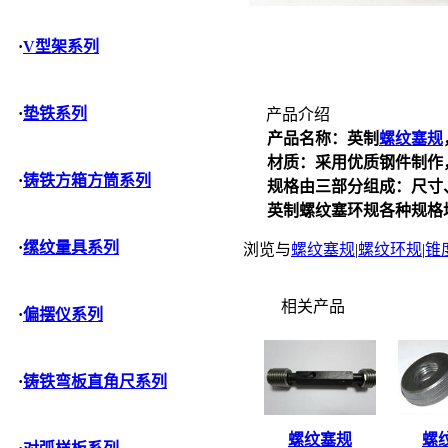
·
V型架系列
·
垫铁系列
产品介绍
产品名称：英制
螺纹塞规
材质：采用优质钢件制作，
·
铸铁方箱方筒系列
规格由三部分组成：尺寸
英制螺纹塞环规各种规格均
·
缧纹量具系列
浏览与
螺纹塞规
|
螺纹环规
|
锥
相关产品
·
偏摆仪系列
·
铸铁弯板直角尺系列
螺纹塞规
螺