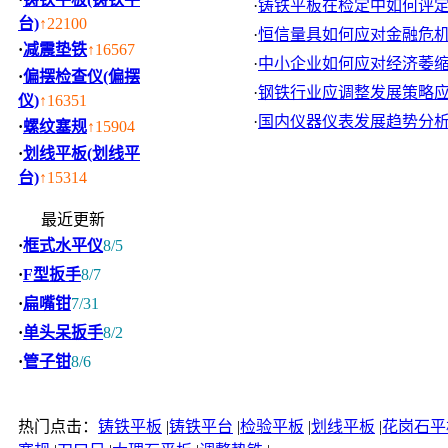
·
铸铁平板在检定中如何评定刮
台)
↑22100
·
恒信量具如何应对金融危
·
减震垫铁
↑16567
·
中小企业如何应对经济萎
·
偏摆检查仪(偏摆
·
钢铁行业应调整发展策略应对
仪)
↑16351
·
国内仪器仪表发展趋势分
·
螺纹塞规
↑15904
·
划线平板(划线平
台)
↑15314
最近更新
·
框式水平仪
8/5
·
F型扳手
8/7
·
扁嘴钳
7/31
·
单头呆扳手
8/2
·
管子钳
8/6
热门点击：
铸铁平板
|
铸铁平台
|
检验平板
|
划线平板
|
花岗石平