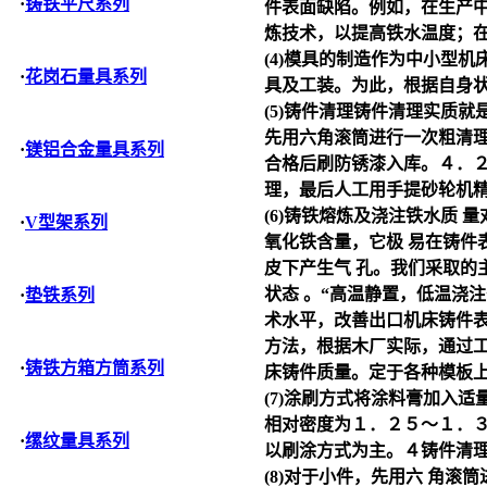
·
铸铁平尺系列
件表面缺陷。例如，在生产中
炼技术，以提高铁水温度；在
(4)模具的制造作为中小型
·
花岗石量具系列
具及工装。为此，根据自身状
(5)铸件清理铸件清理实质
先用六角滚筒进行一次粗清理
·
镁铝合金量具系列
合格后刷防锈漆入库。４．２
理，最后人工用手提砂轮机
(6)铸铁熔炼及浇注铁水质
·
V型架系列
氧化铁含量，它极 易在铸件
皮下产生气 孔。我们采取的
状态 。“高温静置，低温浇
·
垫铁系列
术水平，改善出口机床铸件表
方法，根据木厂实际，通过工
·
铸铁方箱方筒系列
床铸件质量。定于各种模板
(7)涂刷方式将涂料膏加入
相对密度为１．２５～１．３
·
缧纹量具系列
以刷涂方式为主。４铸件清理
(8)对于小件，先用六 角