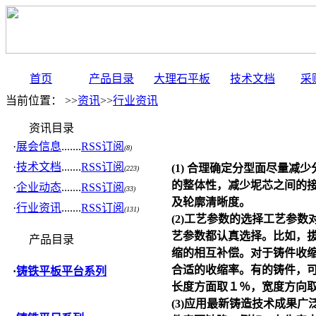
首页
产品目录
大理石平板
技术文档
采
当前位置： >>
资讯
>>
行业资讯
资讯目录
·
展会信息
.......
RSS订阅
(8)
·
技术文档
.......
RSS订阅
(1) 合理确定分型面尽量
(223)
的整体性，减少坭芯之间的接
·
企业动态
.......
RSS订阅
(33)
及轮廓清晰度。
·
行业资讯
.......
RSS订阅
(131)
(2)工艺参数的选择工艺参
艺参数都认真选择。比如，拔
产品目录
缩的相互补偿。对于铸件收缩
合适的收缩率。有的铸件，可
·
铸铁平板平台系列
长度方面取１％，宽度方向取
(3)应用最新铸造技术成果