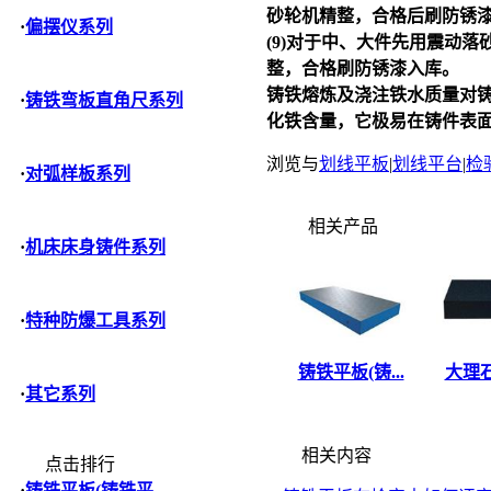
砂轮机精整，合格后刷防锈
·
偏摆仪系列
(9)对于中、大件先用震动
整，合格刷防锈漆入库。
铸铁熔炼及浇注铁水质量对
·
铸铁弯板直角尺系列
化铁含量，它极易在铸件表
浏览与
划线平板
|
划线平台
|
检
·
对弧样板系列
相关产品
·
机床床身铸件系列
·
特种防爆工具系列
铸铁平板(铸...
大理石
·
其它系列
相关内容
点击排行
·
铸铁平板(铸铁平