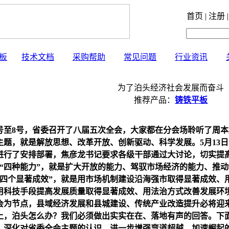
首页 | 注册 |
板
技术文档
采购帮助
常见问题
行业资讯
为了泊头经济社会发展而奋斗
推荐产品：
铸铁平板
6号至8号，省委召开了八届五次全会，大家都在分会场聆听了周
主题，就是解放思想、改革开放、创新驱动、科学发展。5月13
进行了安排部署，焦彦龙书记要求各级干部通过大讨论，切实提高
。“四种能力”，就是扩大开放的能力、驾驭市场经济的能力、推
“四个显著成效”，就是用市场机制建设沿海强市取得显著成效、
用科技手段提高发展质量取得显著成效、用法治方式改善发展环
会为节点，县域经济发展和县城建设、传统产业改造提升必将迎
上，泊头怎么办？我们必须做出实实在在、落地有声的回答。下
深化对省委全会主题的认识，进一步增强弯道超越、加速崛起