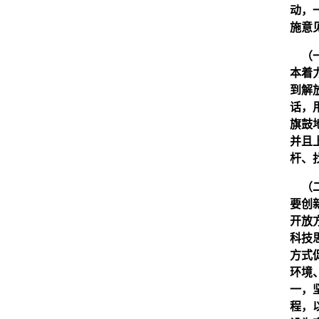
动，
施意
（一
本着
到解
话，
旗鼓
并且
杆、
（二
要创
开放
科技
方式
环境
一，
程，