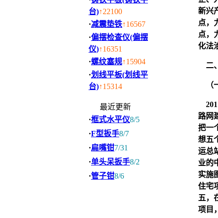
新兴
台)
↑22100
点，
·
减震垫铁
↑16567
点，
·
偏摆检查仪(偏摆
化法
仪)
↑16351
·
螺纹塞规
↑15904
二、
·
划线平板(划线平
（一
台)
↑15314
20
最近更新
路网
·
框式水平仪
8/5
把一
·
F型扳手
8/7
想五
·
扁嘴钳
7/31
运总
·
单头呆扳手
8/2
业的
实施
·
管子钳
8/6
住宅
五，
项目