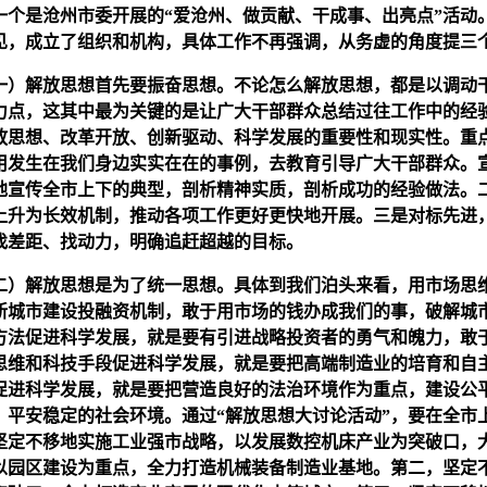
一个是沧州市委开展的“爱沧州、做贡献、干成事、出亮点”活动
见，成立了组织和机构，具体工作不再强调，从务虚的角度提三
）解放思想首先要振奋思想。不论怎么解放思想，都是以调动
力点，这其中最为关键的是让广大干部群众总结过往工作中的经
放思想、改革开放、创新驱动、科学发展的重要性和现实性。重
用发生在我们身边实实在在的事例，去教育引导广大干部群众。
地宣传全市上下的典型，剖析精神实质，剖析成功的经验做法。
上升为长效机制，推动各项工作更好更快地开展。三是对标先进
找差距、找动力，明确追赶超越的目标。
）解放思想是为了统一思想。具体到我们泊头来看，用市场思
新城市建设投融资机制，敢于用市场的钱办成我们的事，破解城
方法促进科学发展，就是要有引进战略投资者的勇气和魄力，敢
思维和科技手段促进科学发展，就是要把高端制造业的培育和自
促进科学发展，就是要把营造良好的法治环境作为重点，建设公
、平安稳定的社会环境。通过“解放思想大讨论活动”，要在全市
坚定不移地实施工业强市战略，以发展数控机床产业为突破口，大
以园区建设为重点，全力打造机械装备制造业基地。第二，坚定