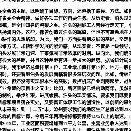
全会的主题，既明确了目标、方向，还包括了路径、方法。如
好省委全会精神、做好各项工作的首要任务。从历史看：泊头过
重镇，是全国知名的鸭梨之乡。泊头的翻砂工人曾经行走天下，
名扬海内外。这些，都曾创造过泊头的辉煌，但也不可避免地在
小耕作的思想烙印。为此，我们一方面要看到发展的基础，坚定
思维方式、加快科学发展的紧迫感。从现实看：不管是上级领导
泊头发展非常迅速、干事氛围非常浓厚的时期。纵向比，我们确
有很大的差距，并且这种差距有进一步拉大的趋势。据省统计局公布
市中，我市经济总量排第16位，工业增加值排第17位，地方一般
同时，还要看到泊头的发展面临着很多深层次问题。比如，传统
成效，但还没有实现根本性的突破；数控机床产业刚刚起步，战
产业希望的项目少之又少；比如，新区建设已经启动两年，虽然
的制约，举步维艰，进展缓慢。泊头的现实情况，要求我们既要
目标和项目落在实处，又要真正体现工作的创造性，以创新的思
从未来看：到“十二五”末，沧州要求我们的地区生产总值达到238
这样的目标计算，今后三年两项指标都要保持14%以上的增速。20
到2015年，工业区面积要增加到17平方公里，主营业务收入达到2
达到60%，中心城区人口达到25万人以上，把泊头建成宜业宜居