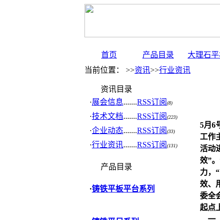
首页
产品目录
大理石平
当前位置： >>
资讯
>>
行业资讯
资讯目录
·
展会信息
.......
RSS订阅
(8)
·
技术文档
.......
RSS订阅
(223)
5月
·
企业动态
.......
RSS订阅
(33)
工作
·
行业资讯
.......
RSS订阅
(131)
活动
效”
产品目录
力，
效、
·
铸铁平板平台系列
委全
起点
一、