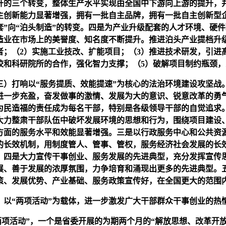
升的三个转变，整体生产水平实现由全国中下游向上游的提升，
主创新能力显著增强，拥有一批自主品牌，拥有一批自主创新型
套”向“泊头制造”的转变。四是为产业升级配套的人才环境、硬
造业在市场上的美誉度、知名度不断提升。推进泊头产业提档升
者；（2）实施工业技改、扩能项目；（3）推进技术研发，引进
校和科研院所的合作，强化智力支撑；（5）破解项目制约瓶颈
）打响以“服务提质、效能提速”为核心的法治环境建设攻坚战
进一步充盈，奋发做事的激情、发展为大的意识、锐意改革的勇
为民造福的责任成为每名干部，特别是各级领导干部的自觉追求。
大力整肃干部队伍中破坏发展环境的思想和行为，围绕项目建设
方面的服务水平和效能显著增强。三是以行政服务中心和公共资
的长效机制，用制度管人、管事、管权，服务经济社会发展的长
。四是大力宣传干事创业、服务发展的先进典型，充分发挥宣传
展、善于发展的浓厚氛围，力争培育和涌现出更多的先进典型。
策、发展优势、产业基础、服务政策宣传好，在全国更大的范围
以“两项活动”为载体，进一步激发广大干部群众干事创业的热
项活动”，一个是省委开展的为期两个月的“解放思想、改革开放