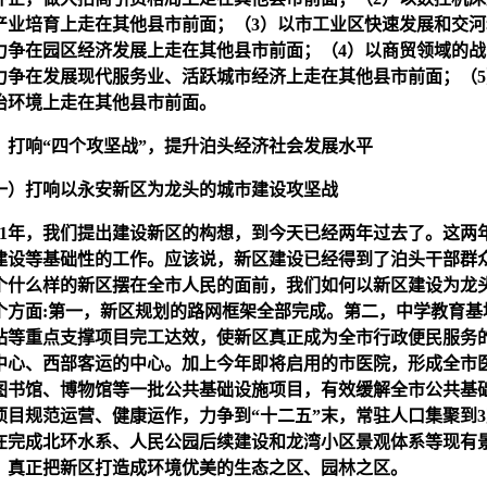
产业培育上走在其他县市前面；（3）以市工业区快速发展和交
力争在园区经济发展上走在其他县市前面；（4）以商贸领域的
力争在发展现代服务业、活跃城市经济上走在其他县市前面；（
治环境上走在其他县市前面。
打响“四个攻坚战”，提升泊头经济社会发展水平
）打响以永安新区为龙头的城市建设攻坚战
11年，我们提出建设新区的构想，到今天已经两年过去了。这两
建设等基础性的工作。应该说，新区建设已经得到了泊头干部群众
个什么样的新区摆在全市人民的面前，我们如何以新区建设为龙
个方面:第一，新区规划的路网框架全部完成。第二，中学教育基
站等重点支撑项目完工达效，使新区真正成为全市行政便民服务
中心、西部客运的中心。加上今年即将启用的市医院，形成全市
图书馆、博物馆等一批公共基础设施项目，有效缓解全市公共基
项目规范运营、健康运作，力争到“十二五”末，常驻人口集聚到
在完成北环水系、人民公园后续建设和龙湾小区景观体系等现有
，真正把新区打造成环境优美的生态之区、园林之区。