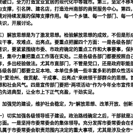
突破口，全力打造宜业宜居的现代化中等城市。第三，坚定不移
为支撑，引名牌、建名店，打造沧州南部的商贸服务中心。第四
境对持续发展的保障支撑作用。每一个乡镇、每一个部门、每一
共识，开展讨论。
）解放思想是为了激发思想。检验解放思想的成效，不但是形
去干事，攻难点、出亮点。要重点把握四个方面：一是各级各部
意识，要紧紧围绕市委、市政府确定的重点工作和大事要事，保
进，集中力量把重点工作落在实处。二是各级各部门都要按照自
作，多出经验做法。尤其市直部门，不管是党口，还是政府职能
各级各部门都要立足本地、本单位多搞一些丰富多彩的群众性活
用“爱沧州、做贡献、干成事、出亮点”来统领干部群众的思想。
想和社会风气。四是宣传部门要把“两项活动”作为今年全市宣传
的先进典型，让全市上下正气充盈，干劲实足。
加强党的建设，维护社会稳定，为“解放思想、改革开放、创新
）切实加强各级领导班子建设。政治路线确定之后，干部就是
方面。一是坚持市委常委会的集体领导。充分发挥市委常委会在
凡属于市委常委会职责范围内决定的重大事项，尤其是涉及全市“