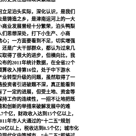
何立足泊头实际，深化认识，是我们
去是铸造之乡，是津南运河上的一大
小商业发展曾经十分繁荣，泊头鸭梨
人们思想深处，打下小生产、小商
信心；一方面要看到不足，切实增强
，还是广大干部群众，都认为过来几
实取得了很大的进步，但横向比，我
的2011年统计数据，在全省22个
预算收入排第16位，处于中下游水
产业转型升级的问题，虽然取得了一
略投资者引进破题不深，真正能看到
有了一定的进展，但受土地、资金等
保持工作的连续性，一招不让地把既
维和创新的举措来破解发展中的难
.7个亿，财政收入达到15个亿以上，
11年市人大通过的“十二五”规划
20亿以上，税收达到8.5个亿；城市化
的现代化中等城市。“十二五”即将过