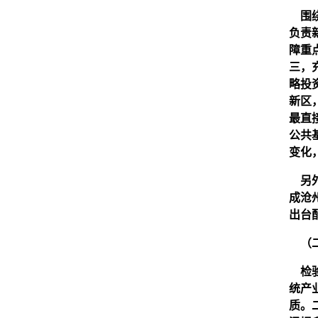
围绕
负责
障重
三，
略投
新区
最直
公共
变化
另外
成沧
出台
（二
检验
统产
质。