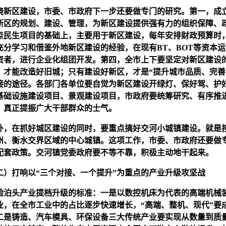
新区建设，市委、市政府下一步还要做专门的研究。第一，成
新区的规划、建设、管理，为新区建设提供强有力的组织保障、
点民生项目的基础上，主要用于新区建设，每年安排财政预算时
充分学习和借鉴外地新区建设的经验，在现有BT、BOT等资本
资者，进行企业化组团开发。第四，全市上下要坚定对新区建设
，才能改造好旧城；只有建设好新区，才是“提升城市品质、完善
接的途径。各部门各单位要自觉为新区建设开绿灯、保好驾、护
基础设施建设项目、景观建设项目，市政府要统筹研究、有序推
，真正提振广大干部群众的士气。
，在抓好城区建设的同时，要重点搞好交河小城镇建设。就是
州、衡水交界区域的中心城镇。这项工作，市委、市政府还要做
配套政策。交河镇党委政府要不等不靠，积极主动地干起来。
）打响以“三个对接、一个提升”为重点的产业升级攻坚战
泊头产业提档升级的标准：一是以数控机床为代表的高端机械
业，在全市工业中的占比逐步快速增长，“高端、整机、现代”要
二是铸造、汽车模具、环保设备三大传统产业要实现从数量到质