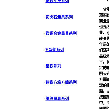
·
铸铁平尺系列
省委
落实
·
花岗石量具系列
商业
也是
业、
·
镁铝合金量具系列
转变
年是
·
V型架系列
们还
县级
平。
·
垫铁系列
定的
明天
方面
·
铸铁方箱方筒系列
定的
题。
按照
·
缧纹量具系列
中，
率要