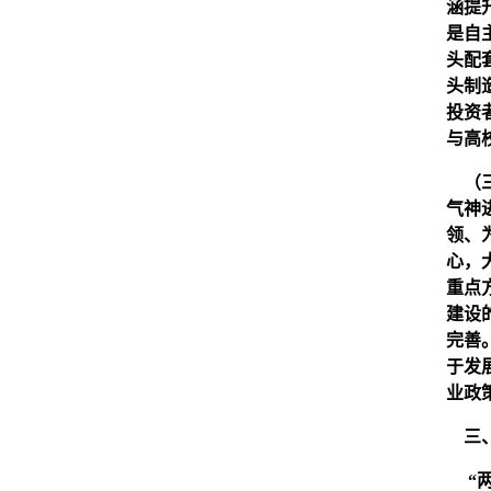
涵提
是自
头配
头制
投资
与高
（三
气神
领、
心，
重点
建设
完善
于发
业政
三、
“两