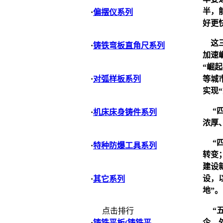
半，
·
偏摆仪系列
好更
这三
·
铸铁弯板直角尺系列
加速
“崛
等城
·
对弧样板系列
实现
“四
·
机床床身铸件系列
浓厚
“四
·
特种防爆工具系列
转变
建设
设，
·
其它系列
地”。
“五
点击排行
企、
·
铸铁平板(铸铁平