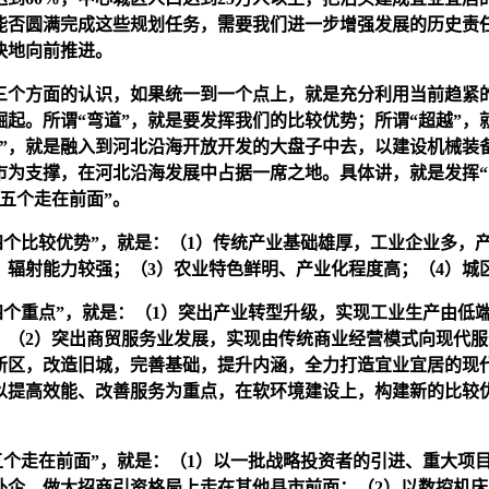
能否圆满完成这些规划任务，需要我们进一步增强发展的历史责
快地向前推进。
个方面的认识，如果统一到一个点上，就是充分利用当前趋紧
崛起。所谓“弯道”，就是要发挥我们的比较优势；所谓“超越”
起”，就是融入到河北沿海开放开发的大盘子中去，以建设机械装
市为支撑，在河北沿海发展中占据一席之地。具体讲，就是发挥“
“五个走在前面”。
个比较优势”，就是：（1）传统产业基础雄厚，工业企业多，产
、辐射能力较强；（3）农业特色鲜明、产业化程度高；（4）城
个重点”，就是：（1）突出产业转型升级，实现工业生产由低
；（2）突出商贸服务业发展，实现由传统商业经营模式向现代服
新区，改造旧城，完善基础，提升内涵，全力打造宜业宜居的现
以提高效能、改善服务为重点，在软环境建设上，构建新的比较
个走在前面”，就是：（1）以一批战略投资者的引进、重大项
外企，做大招商引资格局上走在其他县市前面；（2）以数控机