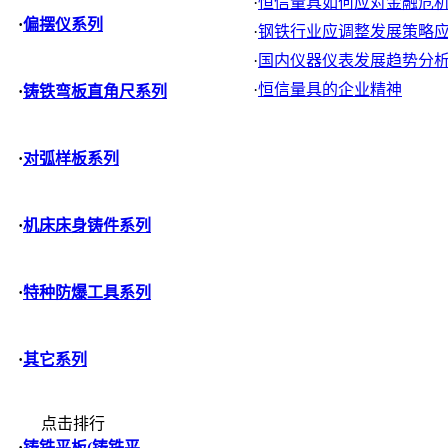
·
恒信量具如何应对金融危
·
偏摆仪系列
·
钢铁行业应调整发展策略应对
·
国内仪器仪表发展趋势分
·
恒信量具的企业精神
·
铸铁弯板直角尺系列
·
对弧样板系列
·
机床床身铸件系列
·
特种防爆工具系列
·
其它系列
点击排行
·
铸铁平板(铸铁平