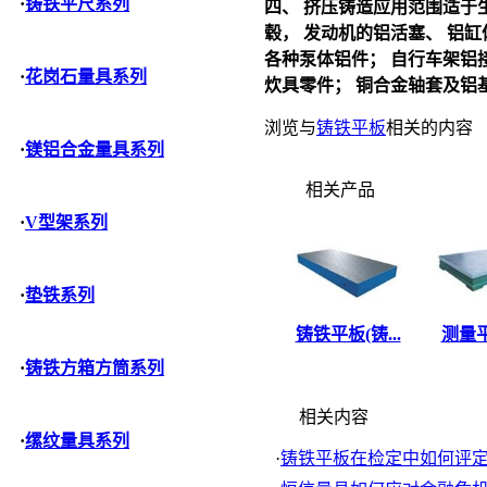
·
铸铁平尺系列
四、 挤压铸造应用范围适于
毂， 发动机的铝活塞、 铝缸
各种泵体铝件； 自行车架铝
·
花岗石量具系列
炊具零件； 铜合金轴套及铝
浏览与
铸铁平板
相关的内容
·
镁铝合金量具系列
相关产品
·
V型架系列
·
垫铁系列
铸铁平板(铸...
测量平
·
铸铁方箱方筒系列
相关内容
·
缧纹量具系列
·
铸铁平板在检定中如何评定刮