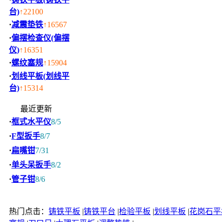
台)
↑22100
·
减震垫铁
↑16567
·
偏摆检查仪(偏摆
仪)
↑16351
·
螺纹塞规
↑15904
·
划线平板(划线平
台)
↑15314
最近更新
·
框式水平仪
8/5
·
F型扳手
8/7
·
扁嘴钳
7/31
·
单头呆扳手
8/2
·
管子钳
8/6
热门点击：
铸铁平板
|
铸铁平台
|
检验平板
|
划线平板
|
花岗石平