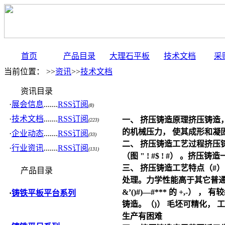
首页
产品目录
大理石平板
技术文档
采
当前位置： >>
资讯
>>
技术文档
资讯目录
·
展会信息
.......
RSS订阅
(8)
·
技术文档
.......
RSS订阅
一、 挤压铸造原理挤压铸造， 
(223)
的机械压力， 使其成形和凝
·
企业动态
.......
RSS订阅
(33)
二、 挤压铸造工艺过程挤压
·
行业资讯
.......
RSS订阅
(131)
（图 " ! #$ ! #） 。
三、 挤压铸造工艺特点（#）
产品目录
处理。力学性能高于其它普通
&’()#)—#*** 的 +,-
·
铸铁平板平台系列
铸造。（)） 毛坯可精化， 
生产有困难