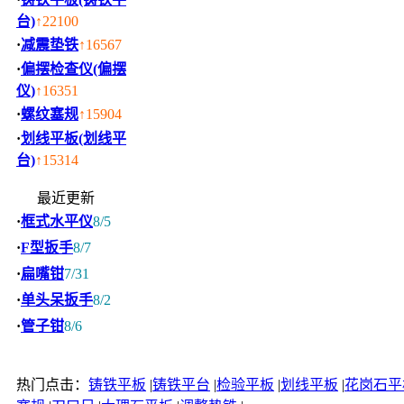
台)
↑22100
·
减震垫铁
↑16567
·
偏摆检查仪(偏摆
仪)
↑16351
·
螺纹塞规
↑15904
·
划线平板(划线平
台)
↑15314
最近更新
·
框式水平仪
8/5
·
F型扳手
8/7
·
扁嘴钳
7/31
·
单头呆扳手
8/2
·
管子钳
8/6
热门点击：
铸铁平板
|
铸铁平台
|
检验平板
|
划线平板
|
花岗石平