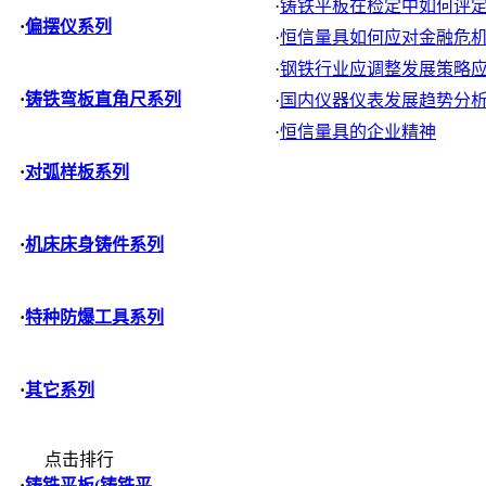
·
铸铁平板在检定中如何评定刮
·
偏摆仪系列
·
恒信量具如何应对金融危
·
钢铁行业应调整发展策略应对
·
铸铁弯板直角尺系列
·
国内仪器仪表发展趋势分
·
恒信量具的企业精神
·
对弧样板系列
·
机床床身铸件系列
·
特种防爆工具系列
·
其它系列
点击排行
·
铸铁平板(铸铁平