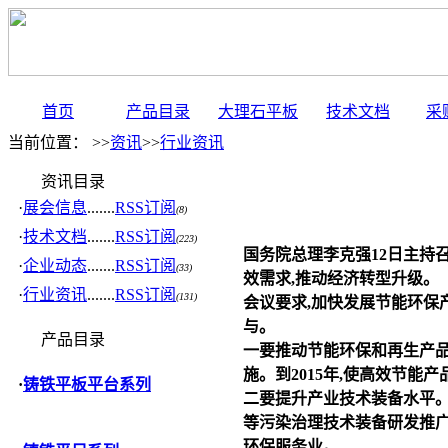
首页
产品目录
大理石平板
技术文档
采
当前位置： >>
资讯
>>
行业资讯
资讯目录
·
展会信息
.......
RSS订阅
(8)
·
技术文档
.......
RSS订阅
(223)
国务院总理李克强12日主持
·
企业动态
.......
RSS订阅
(33)
效需求,推动经济转型升级。
·
行业资讯
.......
RSS订阅
(131)
会议要求,加快发展节能环保
与。
产品目录
一要推动节能环保和再生产品
施。到2015年,使高效节能
·
铸铁平板平台系列
二要提升产业技术装备水平
等污染治理技术装备研发推广
环保服务业。