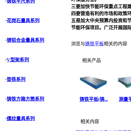
·
铸铁平尺系列
三要加快节能环保重点工程建
四要营造有利的市场和政策环
五是加大中央预算内投资和节
·
花岗石量具系列
节能环保项目。广泛开展国
·
镁铝合金量具系列
浏览与
铸铁平板
相关的内容
·
V型架系列
相关产品
·
垫铁系列
·
铸铁方箱方筒系列
铸铁平板(铸...
测量平
·
缧纹量具系列
相关内容