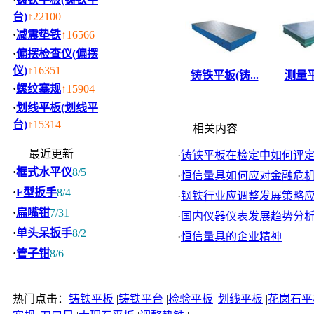
台)
↑22100
·
减震垫铁
↑16566
·
偏摆检查仪(偏摆
仪)
↑16351
铸铁平板(铸...
测量平
·
螺纹塞规
↑15904
·
划线平板(划线平
台)
↑15314
相关内容
最近更新
·
铸铁平板在检定中如何评定刮
·
框式水平仪
8/5
·
恒信量具如何应对金融危
·
F型扳手
8/4
·
钢铁行业应调整发展策略应对
·
扁嘴钳
7/31
·
国内仪器仪表发展趋势分
·
单头呆扳手
8/2
·
恒信量具的企业精神
·
管子钳
8/6
热门点击：
铸铁平板
|
铸铁平台
|
检验平板
|
划线平板
|
花岗石平