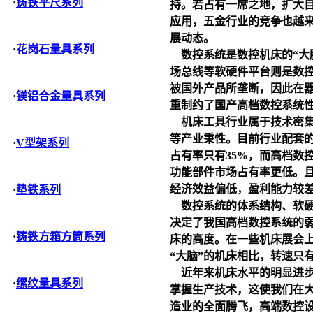
·
铸铁平尺系列
持。若占有一席之地，扩大
应用，五金行业的竞争也越
展动态。
·
花岗石量具系列
数控系统是数控机床的“大脑
场总线等软硬件平台则是数控
被国外产品所垄断，因此在
·
镁铝合金量具系列
重制约了国产高档数控系统
机床工具行业属于技术密集
等产业秉性。目前行业配套
·
V型架系列
占有率只有35%，而高档数
功能部件市场占有率更低。
经济效益偏低，盈利能力较
·
垫铁系列
数控系统的体系结构、软硬
决定了我国高档数控系统的
·
铸铁方箱方筒系列
床的高度。在一些机床展会
“大脑”的机床相比，转速只
近年来机床水平的明显进步
·
缧纹量具系列
掌握生产技术，这使我们在
造业的全面腾飞，高端数控