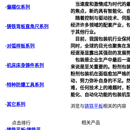
当速度和激情成为时代的最
·
偏摆仪系列
的焦点，新的具有智能化、
随着控制与驱动技术、伺服
经济许多领域的配套产业，
·
铸铁弯板直角尺系列
于其他行业。
目前，我国包装机行业保持
同时，全球的目光也聚焦在
·
对弧样板系列
经逐渐显露出其强劲的发展
包装是企业生产中最后一道
·
机床床身铸件系列
来说是至关重要的。粉剂包
粉剂包装机在面临愈加严格
动，努力弥补自身的不足。
·
特种防爆工具系列
难，任何技术上的难题时，
能化、自动化功能的包装机
·
其它系列
浏览与
铸铁平板
相关的内容
相关产品
点击排行
·
铸铁平板(铸铁平