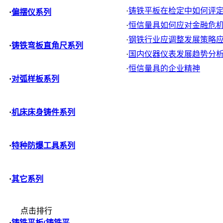
·
铸铁平板在检定中如何评定刮
·
偏摆仪系列
·
恒信量具如何应对金融危
·
钢铁行业应调整发展策略应对
·
铸铁弯板直角尺系列
·
国内仪器仪表发展趋势分
·
恒信量具的企业精神
·
对弧样板系列
·
机床床身铸件系列
·
特种防爆工具系列
·
其它系列
点击排行
·
铸铁平板(铸铁平