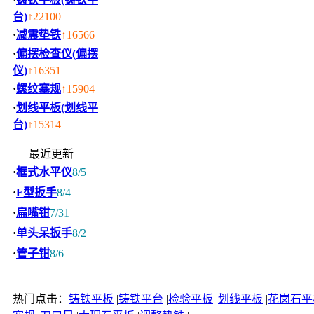
台)
↑22100
·
减震垫铁
↑16566
·
偏摆检查仪(偏摆
仪)
↑16351
·
螺纹塞规
↑15904
·
划线平板(划线平
台)
↑15314
最近更新
·
框式水平仪
8/5
·
F型扳手
8/4
·
扁嘴钳
7/31
·
单头呆扳手
8/2
·
管子钳
8/6
热门点击：
铸铁平板
|
铸铁平台
|
检验平板
|
划线平板
|
花岗石平