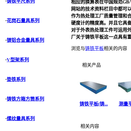
·
铸铁平尺系列
相应的换算表在中国规范GB
网站的技术资料栏目中都可
作为热处理工厂质量管理和
·
花岗石量具系列
硬度计的精度高。并且它具
对于外表热处理工件可运用
厂关于
铸铁平板
这一点具有
·
镁铝合金量具系列
浏览与
铸铁平板
相关的内容
·
V型架系列
相关产品
·
垫铁系列
·
铸铁方箱方筒系列
铸铁平板(铸...
测量平
·
缧纹量具系列
相关内容