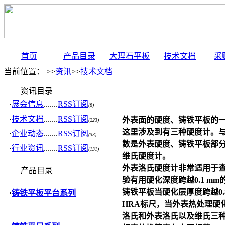
首页
产品目录
大理石平板
技术文档
采
当前位置： >>
资讯
>>
技术文档
资讯目录
·
展会信息
.......
RSS订阅
(8)
·
技术文档
.......
RSS订阅
外表面的硬度、
铸铁平板
的
(223)
这里涉及到有三种硬度计。
·
企业动态
.......
RSS订阅
(33)
数是外表硬度、
铸铁平板
部
·
行业资讯
.......
RSS订阅
(131)
维氏硬度计。
外表洛氏硬度计非常适用于
产品目录
验有用硬化深度跨越0.1 m
铸铁平板
当硬化层厚度跨越0.
·
铸铁平板平台系列
HRA标尺，当外表热处理硬
洛氏和外表洛氏以及维氏三