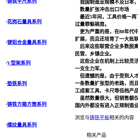
·
铸铁平尺系列
我国制造业规模不及日本，
数量扩张冲击出口市场
最近5年间，工具价格一再下
·
花岗石量具系列
过量罪魁祸首。
更为严重的是，在80年代
扩展，而且还培育了一大批
·
镁铝合金量具系列
后来这些联营企业多数脱离
民营、乡镇企业。
这些企业在机制上比较灵活
·
V型架系列
一支生力军。
但遗憾的是，由于受到人才
一条数量扩张型的老路，而且
·
垫铁系列
工成套工具、卡尺等低档产
虽然数量很大，但销售额仅
·
铸铁方箱方筒系列
国内外都没有进入正规制造
浏览与
铸铁平板
相关的内容
·
缧纹量具系列
相关产品