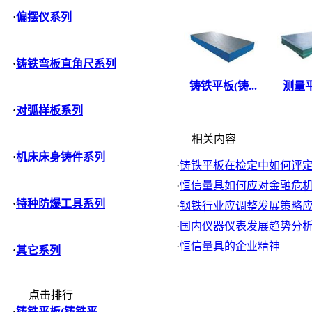
·
偏摆仪系列
·
铸铁弯板直角尺系列
铸铁平板(铸...
测量平
·
对弧样板系列
相关内容
·
机床床身铸件系列
·
铸铁平板在检定中如何评定刮
·
恒信量具如何应对金融危
·
特种防爆工具系列
·
钢铁行业应调整发展策略应对
·
国内仪器仪表发展趋势分
·
恒信量具的企业精神
·
其它系列
点击排行
·
铸铁平板(铸铁平