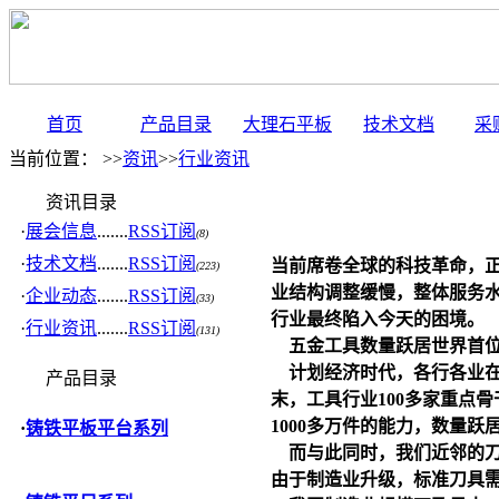
首页
产品目录
大理石平板
技术文档
采
当前位置： >>
资讯
>>
行业资讯
资讯目录
·
展会信息
.......
RSS订阅
(8)
·
技术文档
.......
RSS订阅
当前席卷全球的科技革命，
(223)
业结构调整缓慢，整体服务
·
企业动态
.......
RSS订阅
(33)
行业最终陷入今天的困境。
·
行业资讯
.......
RSS订阅
(131)
五金工具数量跃居世界首
计划经济时代，各行各业在
产品目录
末，工具行业100多家重点
1000多万件的能力，数量跃
·
铸铁平板平台系列
而与此同时，我们近邻的刀具
由于制造业升级，标准刀具需