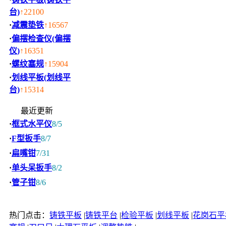
台)
↑22100
·
减震垫铁
↑16567
·
偏摆检查仪(偏摆
仪)
↑16351
·
螺纹塞规
↑15904
·
划线平板(划线平
台)
↑15314
最近更新
·
框式水平仪
8/5
·
F型扳手
8/7
·
扁嘴钳
7/31
·
单头呆扳手
8/2
·
管子钳
8/6
热门点击：
铸铁平板
|
铸铁平台
|
检验平板
|
划线平板
|
花岗石平