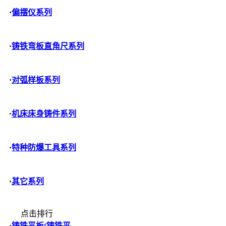
·
偏摆仪系列
·
铸铁弯板直角尺系列
·
对弧样板系列
·
机床床身铸件系列
·
特种防爆工具系列
·
其它系列
点击排行
·
铸铁平板(铸铁平