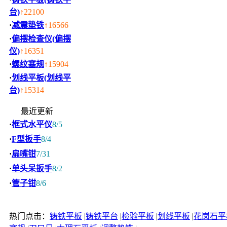
台)
↑22100
·
减震垫铁
↑16566
·
偏摆检查仪(偏摆
仪)
↑16351
·
螺纹塞规
↑15904
·
划线平板(划线平
台)
↑15314
最近更新
·
框式水平仪
8/5
·
F型扳手
8/4
·
扁嘴钳
7/31
·
单头呆扳手
8/2
·
管子钳
8/6
热门点击：
铸铁平板
|
铸铁平台
|
检验平板
|
划线平板
|
花岗石平