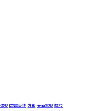
正弦规
|
减震垫铁
|
方箱
|
光面塞规
|
螺纹