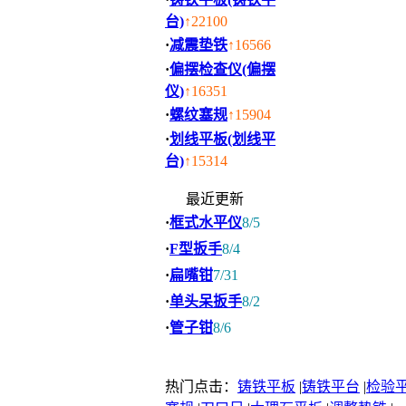
台)
↑22100
·
减震垫铁
↑16566
·
偏摆检查仪(偏摆
仪)
↑16351
·
螺纹塞规
↑15904
·
划线平板(划线平
台)
↑15314
最近更新
·
框式水平仪
8/5
·
F型扳手
8/4
·
扁嘴钳
7/31
·
单头呆扳手
8/2
·
管子钳
8/6
热门点击：
铸铁平板
|
铸铁平台
|
检验