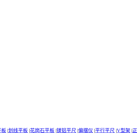
平板
|
划线平板
|
花岗石平板
|
镁铝平尺
|
偏摆仪
|
平行平尺
|
V型架
|