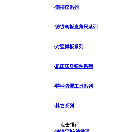
·
偏摆仪系列
·
铸铁弯板直角尺系列
·
对弧样板系列
·
机床床身铸件系列
·
特种防爆工具系列
·
其它系列
点击排行
·
铸铁平板(铸铁平