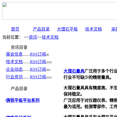
首页
产品目录
大理石平板
技术文档
采
当前位置： >>
资讯
>>
技术文档
资讯目录
·
展会信息
.......
RSS订阅
(8)
·
技术文档
.......
RSS订阅
(223)
·
企业动态
.......
RSS订阅
(33)
大理石量具
广泛用于多个行
·
行业资讯
.......
RSS订阅
行业不可缺少的精密量具。
(131)
大理石量具
具有精度高、不
产品目录
保持稳定。
广泛应用于对仪器仪表、精
·
铸铁平板平台系列
最为适用。检测零部件、工