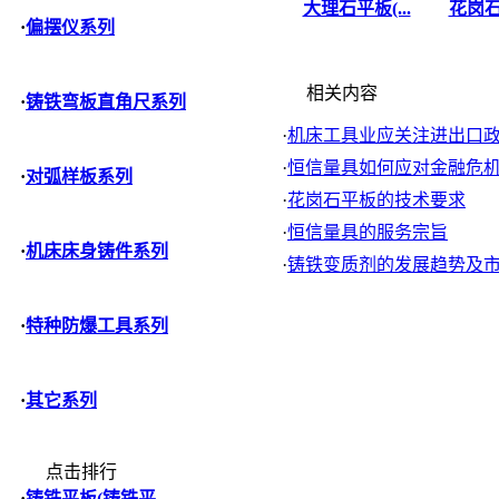
大理石平板(...
花岗石
·
偏摆仪系列
相关内容
·
铸铁弯板直角尺系列
·
机床工具业应关注进出口政策
·
恒信量具如何应对金融危
·
对弧样板系列
·
花岗石平板的技术要求
·
恒信量具的服务宗旨
·
机床床身铸件系列
·
铸铁变质剂的发展趋势及
·
特种防爆工具系列
·
其它系列
点击排行
·
铸铁平板(铸铁平