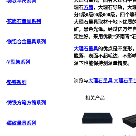
大理石量具
产品有
大理石平
·
铸铁平尺系列
理石
方筒
，大理石导轨，大
分
1
级
0
级
00
级
000
级，四个等
·
花岗石量具系列
大理石量具
取材于地下优质
矿，黑色光泽。经过亿万年
定性好。采用
优质
“
济南青
”
·
镁铝合金量具系列
大理石量具
的优点是
不变形
脱落，表面不起毛边，不影
·
V型架系列
温下也能保持测温量精度。
浏览与
大理石量具
|
大理石平
·
垫铁系列
相关产品
·
铸铁方箱方筒系列
·
缧纹量具系列