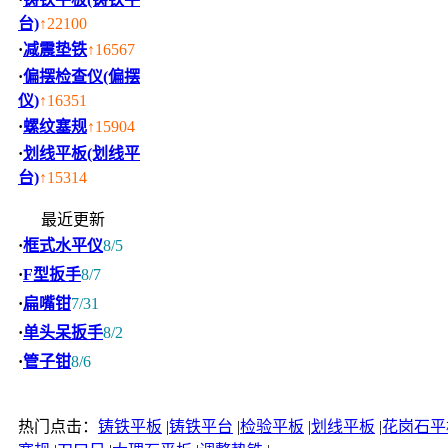
台)
↑22100
·
减震垫铁
↑16567
·
偏摆检查仪(偏摆
仪)
↑16351
·
螺纹塞规
↑15904
·
划线平板(划线平
台)
↑15314
最近更新
·
框式水平仪
8/5
·
F型扳手
8/7
·
扁嘴钳
7/31
·
单头呆扳手
8/2
·
管子钳
8/6
热门点击：
铸铁平板
|
铸铁平台
|
检验平板
|
划线平板
|
花岗石平