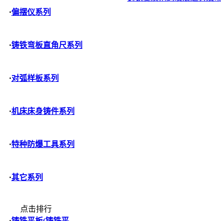
·
偏摆仪系列
·
铸铁弯板直角尺系列
·
对弧样板系列
·
机床床身铸件系列
·
特种防爆工具系列
·
其它系列
点击排行
·
铸铁平板(铸铁平