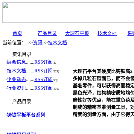
首页
产品目录
大理石平板
技术文档
采
当前位置： >>
资讯
>>
技术文档
资讯目录
·
展会信息
.......
RSS订阅
(8)
·
技术文档
.......
RSS订阅
大理石平台
其硬度比铸铁高
2
(223)
多掉几粒石碴而已，而不会
·
企业动态
.......
RSS订阅
(33)
基准零件，可以获得高而稳
·
行业资讯
.......
RSS订阅
(131)
黑色光泽，结构精密质地均
磨性好等优点，能在重负荷
产品目录
制成的精密基准测量工具，
精度的测量方面，由于它得
·
铸铁平板平台系列