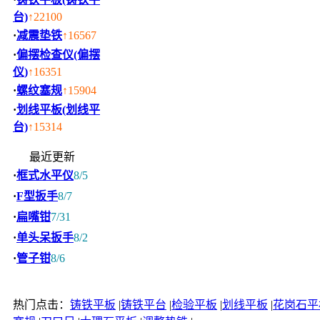
台)
↑22100
·
减震垫铁
↑16567
·
偏摆检查仪(偏摆
仪)
↑16351
·
螺纹塞规
↑15904
·
划线平板(划线平
台)
↑15314
最近更新
·
框式水平仪
8/5
·
F型扳手
8/7
·
扁嘴钳
7/31
·
单头呆扳手
8/2
·
管子钳
8/6
热门点击：
铸铁平板
|
铸铁平台
|
检验平板
|
划线平板
|
花岗石平