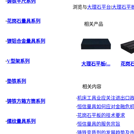
·
铸铁平尺系列
浏览与
大理石平台
|
大理石平
·
花岗石量具系列
相关产品
·
镁铝合金量具系列
·
V型架系列
大理石平板(...
花岗石
·
垫铁系列
相关内容
·
机床工具业应关注进出口政策
·
铸铁方箱方筒系列
·
恒信量具如何应对金融危
·
花岗石平板的技术要求
·
缧纹量具系列
·
恒信量具的服务宗旨
·
铸铁变质剂的发展趋势及