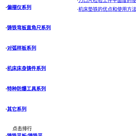
·
刀口尺检验工件平面度的使用
·
偏摆仪系列
·
机床垫铁的优点和使用方
·
铸铁弯板直角尺系列
·
对弧样板系列
·
机床床身铸件系列
·
特种防爆工具系列
·
其它系列
点击排行
·
铸铁平板(铸铁平