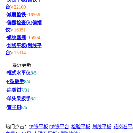
台)
↑22100
·
减震垫铁
↑16566
·
偏摆检查仪(偏摆
仪)
↑16351
·
螺纹塞规
↑15904
·
划线平板(划线平
台)
↑15314
最近更新
·
框式水平仪
8/5
·
F型扳手
8/4
·
扁嘴钳
7/31
·
单头呆扳手
8/2
·
管子钳
8/6
热门点击：
铸铁平板
|
铸铁平台
|
检验平板
|
划线平板
|
花岗石平