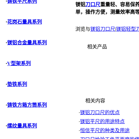
·
铸铁平尺系列
镁铝
刀口尺
重量轻、容易保
单，操作方便，测量效率高
·
花岗石量具系列
浏览与
镁铝刀口尺
|
镁铝轻型
·
镁铝合金量具系列
相关产品
·
V型架系列
·
垫铁系列
相关内容
·
铸铁方箱方筒系列
·
镁铝刀口尺的优点
·
镁铝平尺的用途特点
·
缧纹量具系列
·
恒信平尺的种类及用途