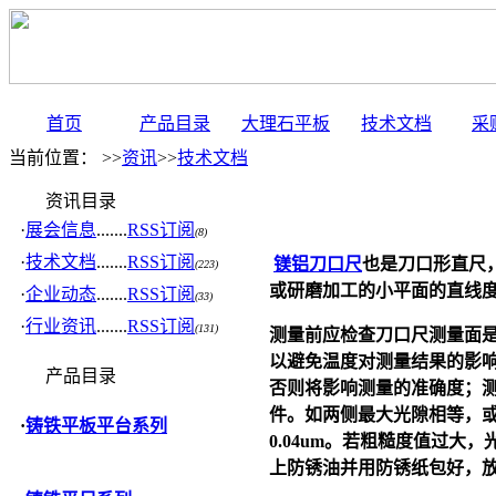
首页
产品目录
大理石平板
技术文档
采
当前位置： >>
资讯
>>
技术文档
资讯目录
·
展会信息
.......
RSS订阅
(8)
·
技术文档
.......
RSS订阅
镁铝刀口尺
也是刀口形直尺
(223)
或研磨加工的小平面的直线
·
企业动态
.......
RSS订阅
(33)
·
行业资讯
.......
RSS订阅
(131)
测量前应检查刀口尺测量面
以避免温度对测量结果的影
产品目录
否则将影响测量的准确度；
件。如两侧最大光隙相等，
·
铸铁平板平台系列
0.04um
。若粗糙度值过大，
上防锈油并用防锈纸包好，