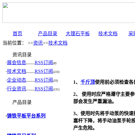
首页
产品目录
大理石平板
技术文档
采
当前位置： >>
资讯
>>
技术文档
资讯目录
·
展会信息
.......
RSS订阅
(8)
·
技术文档
.......
RSS订阅
(223)
·
企业动态
.......
RSS订阅
(33)
1
、
千斤顶
使用前必须检查各
·
行业资讯
.......
RSS订阅
(131)
2
、 使用时应严格遵守主要
部会发生严重漏油。
产品目录
3
、使用时先将手动泵的快速
·
铸铁平板平台系列
塞杆下降，将手动油泵手轮
产生危险。