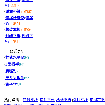
台)
↑22100
·
减震垫铁
↑16567
·
偏摆检查仪(偏摆
仪)
↑16351
·
螺纹塞规
↑15904
·
划线平板(划线平
台)
↑15314
最近更新
·
框式水平仪
8/5
·
F型扳手
8/7
·
扁嘴钳
7/31
·
单头呆扳手
8/2
·
管子钳
8/6
热门点击：
铸铁平板
|
铸铁平台
|
检验平板
|
划线平板
|
花岗石平