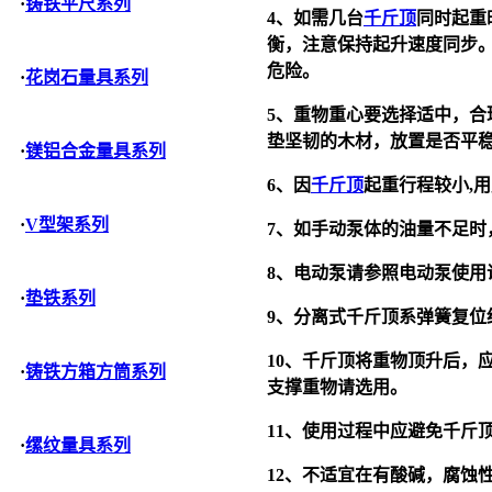
·
铸铁平尺系列
4
、如需几台
千斤顶
同时起重
衡，注意保持起升速度同步
危险。
·
花岗石量具系列
5
、重物重心要选择适中，合
垫坚韧的木材，放置是否平
·
镁铝合金量具系列
6
、因
千斤顶
起重行程较小
,
用
·
V型架系列
7
、如手动泵体的油量不足时
8
、电动泵请参照电动泵使用
·
垫铁系列
9
、分离式
千斤顶
系弹簧复位
10
、
千斤顶
将重物顶升后，
·
铸铁方箱方筒系列
支撑重物请选用。
11
、使用过程中应避免
千斤
·
缧纹量具系列
12
、不适宜在有酸碱，腐蚀