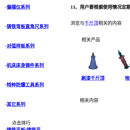
13
、用户要根据使用情况定
·
偏摆仪系列
浏览与
千斤顶
相关的内容
·
铸铁弯板直角尺系列
相关产品
·
对弧样板系列
·
机床床身铸件系列
刷漆千斤顶
地
·
特种防爆工具系列
相关内容
·
其它系列
点击排行
·
铸铁平板(铸铁平