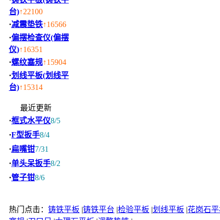
台)
↑22100
·
减震垫铁
↑16566
·
偏摆检查仪(偏摆
仪)
↑16351
·
螺纹塞规
↑15904
·
划线平板(划线平
台)
↑15314
最近更新
·
框式水平仪
8/5
·
F型扳手
8/4
·
扁嘴钳
7/31
·
单头呆扳手
8/2
·
管子钳
8/6
热门点击：
铸铁平板
|
铸铁平台
|
检验平板
|
划线平板
|
花岗石平