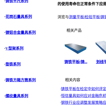
·
铸铁平尺系列
的使用寿命在正常条件下应
·
花岗石量具系列
浏览与
测量平板
|
检验平板
|
铸
相关产品
·
镁铝合金量具系列
·
V型架系列
铸铁平板(铸...
划线平
·
垫铁系列
相关内容
·
铸铁方箱方筒系列
·
铸铁平板在检定中如何评定刮
·
恒信量具如何应对金融危
·
缧纹量具系列
·
钢铁行业应调整发展策略应对