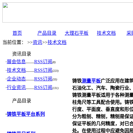
首页
产品目录
大理石平板
技术文档
采
当前位置： >>
资讯
>>
技术文档
资讯目录
·
展会信息
.......
RSS订阅
(8)
·
技术文档
.......
RSS订阅
(223)
·
企业动态
.......
RSS订阅
(33)
铸铁
测量平板
广泛应用在建
·
行业资讯
.......
RSS订阅
石油化工、汽车、陶瓷行业
(131)
铸铁
测量平板
适用于各种测
产品目录
柱角尺等工具配合使用。铸
行度、平面度、垂直度和形
·
铸铁平板平台系列
分为粗刨、精刨，精刨是保
保证平板的几何精度，对已
处。在使用过程中应避免因