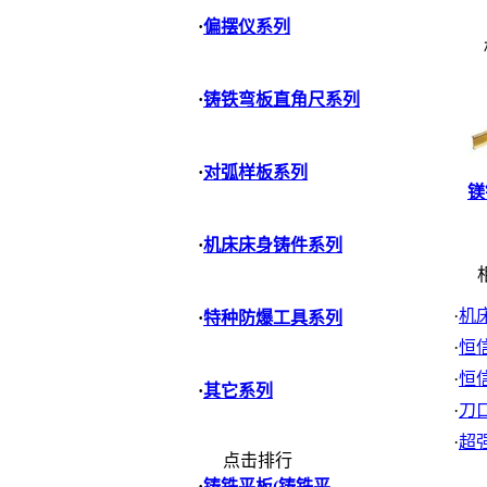
·
偏摆仪系列
·
铸铁弯板直角尺系列
·
对弧样板系列
镁
·
机床床身铸件系列
相
·
机
·
特种防爆工具系列
·
恒
·
恒
·
其它系列
·
刀
·
超
点击排行
·
铸铁平板(铸铁平