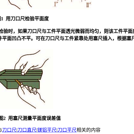
1 用
刀口尺
检验平面度
检验时，如果
刀口尺
与工件平面透光微弱而均匀，则该工件平面
件平面凹凸不平。可在
刀口尺
与工件紧靠处用塞尺插入，根据塞
图2 用塞尺测量平面度误差值
与
刀口尺
|
刀口直尺
|
镁铝平尺
|
刀口平尺
相关的内容