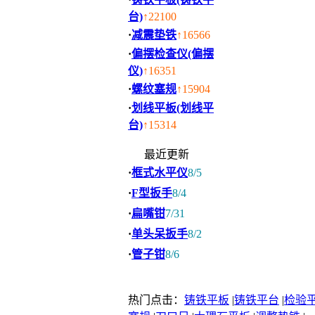
台)
↑22100
·
减震垫铁
↑16566
·
偏摆检查仪(偏摆
仪)
↑16351
·
螺纹塞规
↑15904
·
划线平板(划线平
台)
↑15314
最近更新
·
框式水平仪
8/5
·
F型扳手
8/4
·
扁嘴钳
7/31
·
单头呆扳手
8/2
·
管子钳
8/6
热门点击：
铸铁平板
|
铸铁平台
|
检验