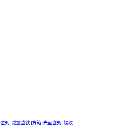
正弦规
|
减震垫铁
|
方箱
|
光面塞规
|
螺纹