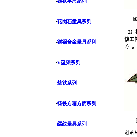
·
铸铁平尺系列
图
·
花岗石量具系列
2）
该工
·
镁铝合金量具系列
2）。
·
V型架系列
·
垫铁系列
·
铸铁方箱方筒系列
·
缧纹量具系列
浏览