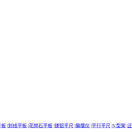
平板
|
划线平板
|
花岗石平板
|
镁铝平尺
|
偏摆仪
|
平行平尺
|
V型架
|