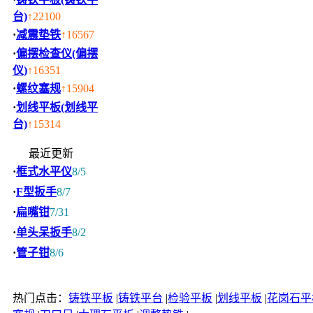
台)
↑22100
·
减震垫铁
↑16567
·
偏摆检查仪(偏摆
仪)
↑16351
·
螺纹塞规
↑15904
·
划线平板(划线平
台)
↑15314
最近更新
·
框式水平仪
8/5
·
F型扳手
8/7
·
扁嘴钳
7/31
·
单头呆扳手
8/2
·
管子钳
8/6
热门点击：
铸铁平板
|
铸铁平台
|
检验平板
|
划线平板
|
花岗石平