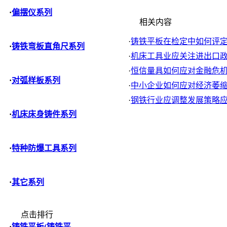
·
偏摆仪系列
相关内容
·
铸铁平板在检定中如何评定刮
·
铸铁弯板直角尺系列
·
机床工具业应关注进出口政策
·
恒信量具如何应对金融危
·
对弧样板系列
·
中小企业如何应对经济萎
·
钢铁行业应调整发展策略应对
·
机床床身铸件系列
·
特种防爆工具系列
·
其它系列
点击排行
·
铸铁平板(铸铁平