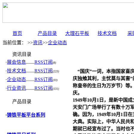
首页
产品目录
大理石平板
技术文档
采
当前位置： >>
资讯
>>
企业动态
资讯目录
·
展会信息
.......
RSS订阅
(8)
·
技术文档
.......
RSS订阅
“国庆”一词，本指国家喜
(223)
庆独飨其利，主忧莫与其害
·
企业动态
.......
RSS订阅
(33)
称皇帝的生日为万岁节）等。
·
行业资讯
.......
RSS订阅
(131)
庆。
1949年10月1日，是新中
产品目录
天安门广场举行了有数十万
确。因为，1949年10月
·
铸铁平板平台系列
大典。实际上，中华人民共和
期就已经宣布过了。当时也不叫