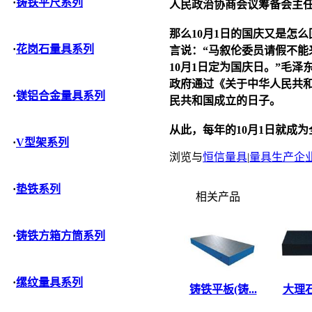
·
铸铁平尺系列
人民政治协商会议筹备会主
那么10月1日的国庆又是怎
·
花岗石量具系列
言说：“马叙伦委员请假不
10月1日定为国庆日。”毛泽
政府通过《关于中华人民共和
·
镁铝合金量具系列
民共和国成立的日子。
从此，每年的10月1日就成
·
V型架系列
浏览与
恒信量具
|
量具生产企
·
垫铁系列
相关产品
·
铸铁方箱方筒系列
·
缧纹量具系列
铸铁平板(铸...
大理石