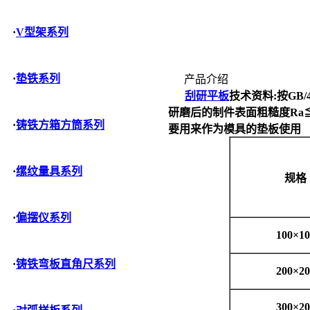
·
V型架系列
·
垫铁系列
产品介绍
刮研平板
技术资料
:
按
GB/4
研磨后的制件表面粗糙度
Ra
·
铸铁方箱方筒系列
要用来作为模具的垫板使用
·
缧纹量具系列
规格
·
偏摆仪系列
100
×
10
·
铸铁弯板直角尺系列
200
×
20
300
×
20