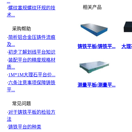
...
相关产品
·
螺纹塞规螺纹环规的技
术...
采购帮助
·
简析铝合金压铸件流痕
及...
铸铁平板(铸铁平...
大理石
·
初步了解划线平台知识
·
装配平台的精度规格材
质...
·
1M*1M大理石平台价...
·
六条注意事项保障铸铁
测量平板(测量平...
平...
常见问题
·
对于铸铁平板的检验方
法
·
铸铁平台的种类