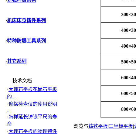
·
对弧样板系列
300
×
30
·
机床床身铸件系列
400
×
30
·
特种防爆工具系列
400
×
40
·
其它系列
500
×
50
600
×
40
技术文档
·
大理石平板花岗石平板
600
×
50
的...
·
偏摆检查仪的使用说明
800
×
60
...
·
怎样延长铸铁平尺的寿
命
浏览与
铸铁平板
|
三坐标平板
|
·
大理石平板的物理特性