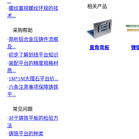
...
相关产品
·
螺纹塞规螺纹环规的技
术...
采购帮助
·
简析铝合金压铸件流痕
及...
直角弯板
镁
·
初步了解划线平台知识
·
装配平台的精度规格材
质...
·
1M*1M大理石平台价...
·
六条注意事项保障铸铁
平...
常见问题
·
对于铸铁平板的检验方
法
·
铸铁平台的种类