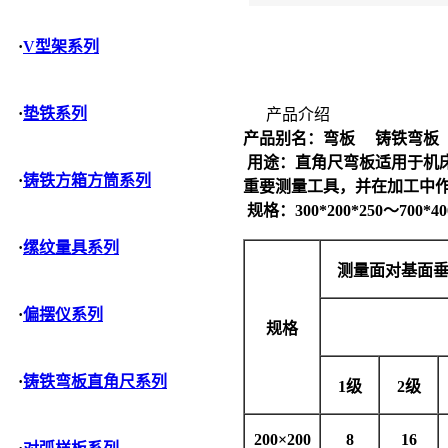
·
V型架系列
·
垫铁系列
产品介绍
产品别名：
弯板 铸铁弯
用途：
直角尺弯板
适用于机
·
铸铁方箱方筒系列
重要测量工具，并在加工中
规格：300*200*250～70
·
缧纹量具系列
测量面对基面
·
偏摆仪系列
规格
·
铸铁弯板直角尺系列
1
级
2
级
200
×
200
8
16