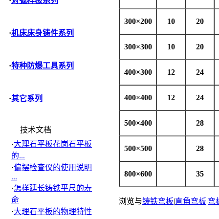
·
对弧样板系列
300
×
200
10
20
·
机床床身铸件系列
300
×
300
10
20
·
特种防爆工具系列
400
×
300
12
24
400
×
400
12
24
·
其它系列
500
×
400
28
技术文档
·
大理石平板花岗石平板
500
×
500
28
的...
·
偏摆检查仪的使用说明
800
×
600
35
...
·
怎样延长铸铁平尺的寿
命
浏览与
铸铁弯板
|
直角弯板
|
弯
·
大理石平板的物理特性