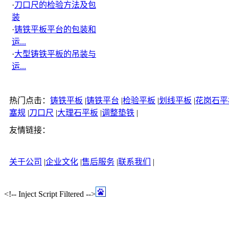
·
刀口尺的检验方法及包
装
·
铸铁平板平台的包装和
运...
·
大型铸铁平板的吊装与
运...
热门点击：
铸铁平板
|
铸铁平台
|
检验平板
|
划线平板
|
花岗石平
塞规
|
刀口尺
|
大理石平板
|
调整垫铁
|
友情链接：
关于公司
|
企业文化
|
售后服务
|
联系我们
|
<!-- Inject Script Filtered -->