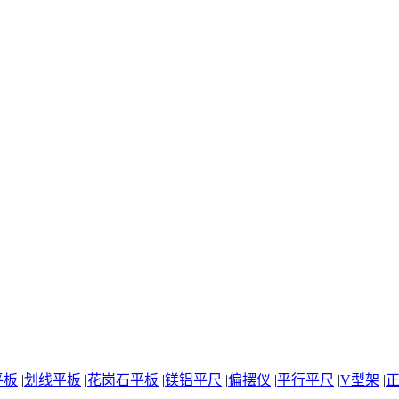
平板
|
划线平板
|
花岗石平板
|
镁铝平尺
|
偏摆仪
|
平行平尺
|
V型架
|