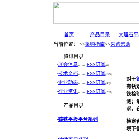
首页
产品目录
大理石平
当前位置： >>
采购指南
>>
采购帮助
资讯目录
·
展会信息
.......
RSS订阅
(8)
·
技术文档
.......
RSS订阅
(223)
对于
·
企业动态
.......
RSS订阅
(33)
有锈
·
行业资讯
.......
RSS订阅
(131)
铁
检
测；
产品目录
求，
·
铸铁平板平台系列
检定
境下