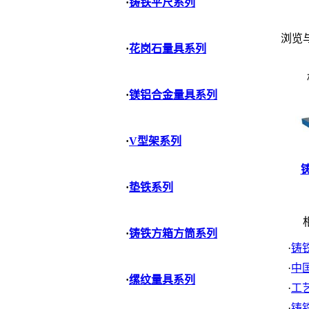
·
铸铁平尺系列
浏览
·
花岗石量具系列
·
镁铝合金量具系列
·
V型架系列
铸
·
垫铁系列
相
·
铸铁方箱方筒系列
·
铸
·
中
·
缧纹量具系列
·
工
·
铸