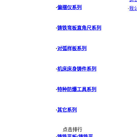
·
偏摆仪系列
·
我
·
铸铁弯板直角尺系列
·
对弧样板系列
·
机床床身铸件系列
·
特种防爆工具系列
·
其它系列
点击排行
·
铸铁平板(铸铁平