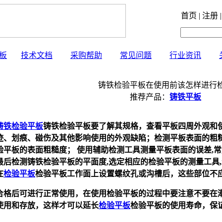
首页 | 注册 |
板
技术文档
采购帮助
常见问题
行业资讯
铸铁检验平板在使用前该怎样进行
推荐产品：
铸铁平板
铸铁
检验平板
铸铁
检验平板
要了解其规格，查看平板四周外观和
迹、划痕、碰伤及其他影响使用的外观缺陷；检测平板表面的粗
验平板
的表面粗糙度； 使用辅助检测工具
测量平板
表面的误差
,
常
最后检测铸铁
检验平板
的平面度
,
选定相应的
检验平板
的测量工具
,
在
检验平板
检验平板
工作面上设置螺纹孔或沟槽后，这些部位不
合格后可进行正常使用，在使用
检验平板
的过程中要注意不要在
使用和存放，这样才可以延长
检验平板
检验平板
的使用寿命，保