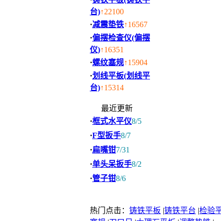
台)
↑22100
·
减震垫铁
↑16567
·
偏摆检查仪(偏摆
仪)
↑16351
·
螺纹塞规
↑15904
·
划线平板(划线平
台)
↑15314
最近更新
·
框式水平仪
8/5
·
F型扳手
8/7
·
扁嘴钳
7/31
·
单头呆扳手
8/2
·
管子钳
8/6
热门点击：
铸铁平板
|
铸铁平台
|
检验