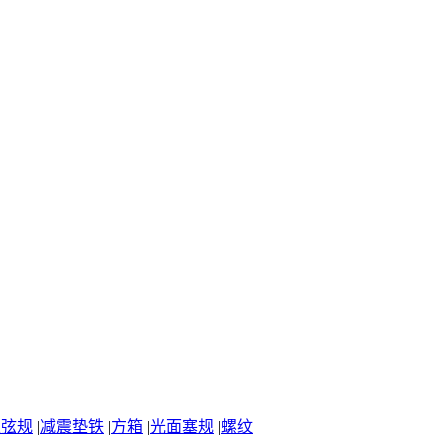
正弦规
|
减震垫铁
|
方箱
|
光面塞规
|
螺纹