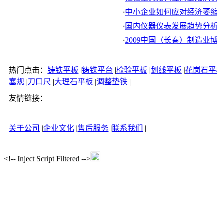
·
中小企业如何应对经济萎
·
国内仪器仪表发展趋势分
·
2009中国（长春）制造业博览
热门点击：
铸铁平板
|
铸铁平台
|
检验平板
|
划线平板
|
花岗石平
塞规
|
刀口尺
|
大理石平板
|
调整垫铁
|
友情链接：
关于公司
|
企业文化
|
售后服务
|
联系我们
|
<!-- Inject Script Filtered -->