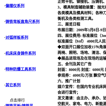
正效平机、铆接机、压铸机
·
偏摆仪系列
3、模具制造辅助装置：抛
各类模具及模具材料；各种
衡机及各类检测工具。
·
铸铁弯板直角尺系列
三、展览日程
布展日期：2009年3月8日-9日
四、展位费用: 标准展位（3m
·
对弧样板系列
标准展位（9㎡） 4000元人民币
◆双面开口展位加收15％角
两椅、照明、场地、清洁、
·
机床床身铸件系列
◆展品进现场及在现场的运
五、会刊及其它广告
·
特种防爆工具系列
封面：8000元 封底：6000元 
参观券：4000元/万张 飘空气
六、推广计划
·
其它系列
媒介宣传：在国内专业
机床
会进行宣传；
发文邀请：由主办、承办、
点击排行
空航天、家电、电力、新能源
·
铸铁平板(铸铁平