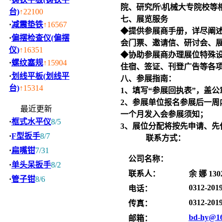
院、研究所\机械大专院校等
台)
↑22100
七、展览服务
·
减震垫铁
↑16567
◆提供参展商手册，详尽阐
·
偏摆检查仪(偏摆
会门票、邀请信、研讨会、
仪)
↑16351
◆协助参展商办理展位特殊设
·
螺纹塞规
↑15904
住宿、签证、刊登广告等各
·
划线平板(划线平
八、参展指南：
台)
↑15314
1、填写“参展回执表”，盖
2、参展单位报名参展后一
最近更新
一个月发入会参展须知；
·
框式水平仪
8/5
3、展位分配将按先申请、
·
F型扳手
8/7
联系方式：
·
扁嘴钳
7/31
公司名称：
·
单头呆扳手
8/2
联系人：
余 娜 130
·
管子钳
8/6
0312-201
电话：
0312-201
传真：
bd-hy@1
邮箱：