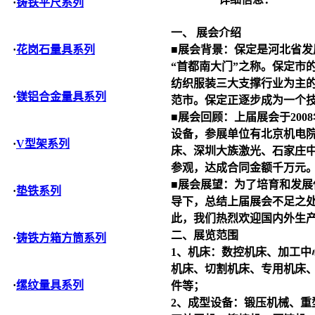
·
铸铁平尺系列
一、 展会介绍
■展会背景：保定是河北省发
·
花岗石量具系列
“首都南大门”之称。保定市
纺织服装三大支撑行业为主
·
镁铝合金量具系列
范市。保定正逐步成为一个
■展会回顾：上届展会于200
设备，参展单位有北京机电
·
V型架系列
床
、深圳大族激光、石家庄
参观，达成合同金额千万元
■展会展望：为了培育和发展
·
垫铁系列
导下，总结上届展会不足之处
此，我们热烈欢迎国内外生
二、展览范围
·
铸铁方箱方筒系列
1、
机床
：数控
机床
、加工中
机床
、切割
机床
、专用
机床
·
缧纹量具系列
件等；
2、成型设备：锻压机械、重