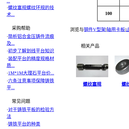
...
·
螺纹塞规螺纹环规的技
100
术...
采购帮助
浏览与
钢件V型架
|
轴用卡板
|
·
简析铝合金压铸件流痕
及...
相关产品
·
初步了解划线平台知识
·
装配平台的精度规格材
质...
·
1M*1M大理石平台价...
·
六条注意事项保障铸铁
螺纹塞规
螺
平...
常见问题
·
对于铸铁平板的检验方
法
·
铸铁平台的种类