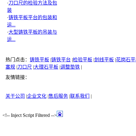
·
刀口尺的检验方法及包
装
·
铸铁平板平台的包装和
运...
·
大型铸铁平板的吊装与
运...
热门点击：
铸铁平板
|
铸铁平台
|
检验平板
|
划线平板
|
花岗石平
塞规
|
刀口尺
|
大理石平板
|
调整垫铁
|
友情链接：
关于公司
|
企业文化
|
售后服务
|
联系我们
|
<!-- Inject Script Filtered -->