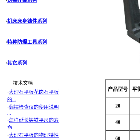
·
对弧样板系列
·
机床床身铸件系列
·
特种防爆工具系列
·
其它系列
技术文档
产品型号
平
·
大理石平板花岗石平板
的...
20
·
偏摆检查仪的使用说明
...
·
怎样延长铸铁平尺的寿
40
命
·
大理石平板的物理特性
60