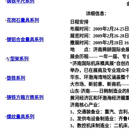
·
铸铁平尺系列
详细信息：
·
花岗石量具系列
日程安排
布展时间：2009年2月24-25日
展览时间：2009年2月26-
·
镁铝合金量具系列
撤展时间：2009年2月28日 16
地 点：济南舜耕国际会展中
展会历程—— 一年一届、专
·
V型架系列
“济南国际机床模具展”自创
举办，已在展商及专业观众
华东、环渤海湾地区涵盖整
·
垫铁系列
大市场、新前景、新商机—
山东·济南——日韩制造业的
·
铸铁方箱方筒系列
黄河经济区和环渤海经济圈
济南核心产业：
1、交通装备业：重汽、吉利
·
缧纹量具系列
2、发供电设备制造业：齐鲁
3、数控机床制造业：二机床