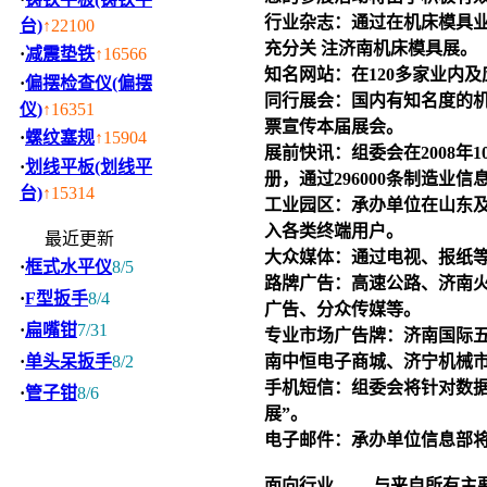
行业杂志：通过在机床模具
台)
↑22100
充分关 注济南机床模具展。
·
减震垫铁
↑16566
知名网站：在120多家业内
·
偏摆检查仪(偏摆
同行展会：国内有知名度的机
仪)
↑16351
票宣传本届展会。
·
螺纹塞规
↑15904
展前快讯：组委会在2008年
·
划线平板(划线平
册，通过296000条制造业
台)
↑15314
工业园区：承办单位在山东及
入各类终端用户。
最近更新
大众媒体：通过电视、报纸
·
框式水平仪
8/5
路牌广告：高速公路、济南
·
F型扳手
8/4
广告、分众传媒等。
·
扁嘴钳
7/31
专业市场广告牌：济南国际
·
单头呆扳手
8/2
南中恒电子商城、济宁机械
手机短信：组委会将针对数据
·
管子钳
8/6
展”。
电子邮件：承办单位信息部将
面向行业—— 与来自所有主