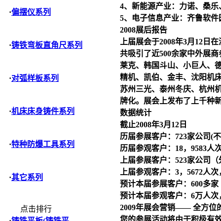
4、新能源产业：力诺、桑乐
·
偏摆仪系列
5、电子信息产业：齐鲁软件
2008展后报告
上届展会于2008年3月12
·
铸铁弯板直角尺系列
共吸引了近500余家中外展
莱克、韩国斗山、小巨人、
精机、凯伯、金丰、沈阳机
·
对弧样板系列
苏州三光、泰州冬庆、杭州
牌化。展会上发布了上千种
·
机床床身铸件系列
数据统计
截止2008年3月12日
历届参展客户：723家公司(
·
特种防爆工具系列
历届参观客户：18，9583人
上届参展客户：523家公司（
上届参观客户：3，5672人
·
其它系列
预计本届参展客户：600多家
预计本届参观客户：6万人次
2009年展会营销—— 全方
点击排行
您的参展活动将由于积极有
·
铸铁平板(铸铁平