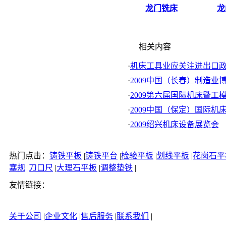
龙门铣床
龙
相关内容
·
机床工具业应关注进出口政策
·
2009中国（长春）制造业博览
·
2009第六届国际机床暨工模具
·
2009中国（保定）国际机床展
·
2009绍兴机床设备展览会
热门点击：
铸铁平板
|
铸铁平台
|
检验平板
|
划线平板
|
花岗石平
塞规
|
刀口尺
|
大理石平板
|
调整垫铁
|
友情链接：
关于公司
|
企业文化
|
售后服务
|
联系我们
|