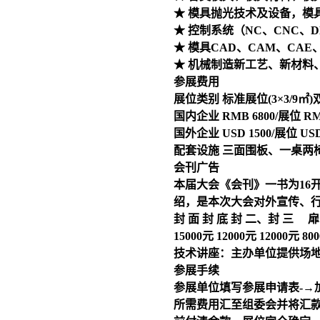
★ 模具抛光技术及设备，模
★ 控制系统（NC、CNC、
★ 模具CAD、CAM、CAE
★ 机械制造新工艺、新材料
参展费用
展位类别 标准展位(3×3/9㎡
国内企业 RMB 6800/展位 RMB
国外企业 USD 1500/展位 USD 
配套设施 三面围板、一桌两椅
会刊广告
本届大会《会刊》一书为16开
绍，是本次大会对外宣传、
封 面 封 底 封 二、封 三 
15000元 12000元 12000元 8
技术讲座：主办单位提供场地
参展手续
参展单位填写参展申请表-→
所需费用汇至组委会并将汇款