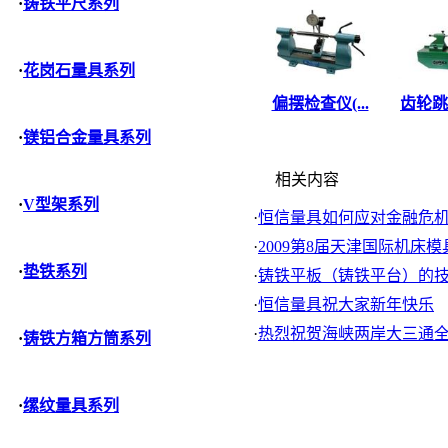
·
铸铁平尺系列
·
花岗石量具系列
偏摆检查仪(...
齿轮跳动
·
镁铝合金量具系列
相关内容
·
V型架系列
·
恒信量具如何应对金融危
·
2009第8届天津国际机床模具.
·
垫铁系列
·
铸铁平板（铸铁平台）的
·
恒信量具祝大家新年快乐
·
热烈祝贺海峡两岸大三通
·
铸铁方箱方筒系列
·
缧纹量具系列