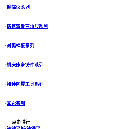
·
偏摆仪系列
·
铸铁弯板直角尺系列
·
对弧样板系列
·
机床床身铸件系列
·
特种防爆工具系列
·
其它系列
点击排行
·
铸铁平板(铸铁平