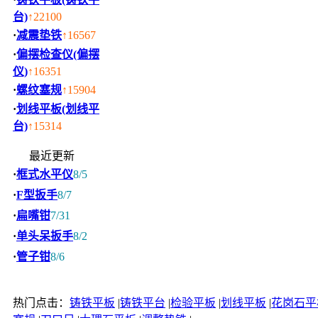
台)
↑22100
·
减震垫铁
↑16567
·
偏摆检查仪(偏摆
仪)
↑16351
·
螺纹塞规
↑15904
·
划线平板(划线平
台)
↑15314
最近更新
·
框式水平仪
8/5
·
F型扳手
8/7
·
扁嘴钳
7/31
·
单头呆扳手
8/2
·
管子钳
8/6
热门点击：
铸铁平板
|
铸铁平台
|
检验平板
|
划线平板
|
花岗石平