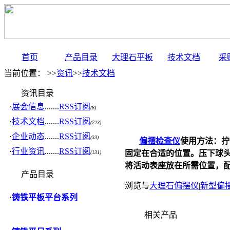
首页
产品目录
大理石平板
技术文档
采
当前位置： >>
资讯
>>
技术文档
资讯目录
·
展会信息
.......
RSS订阅
(8)
·
技术文档
.......
RSS订阅
(223)
·
企业动态
.......
RSS订阅
(33)
偏摆检查仪
使用方法：拧
·
行业资讯
.......
RSS订阅
固定在合适的位置。压下球
(131)
将活动表座放在所需位置，
产品目录
浏览与
大理石偏摆仪
|
新型偏
·
铸铁平板平台系列
相关产品