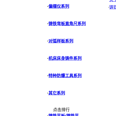
·
偏摆仪系列
·
铸
·
铸铁弯板直角尺系列
·
对弧样板系列
·
机床床身铸件系列
·
特种防爆工具系列
·
其它系列
点击排行
·
铸铁平板(铸铁平