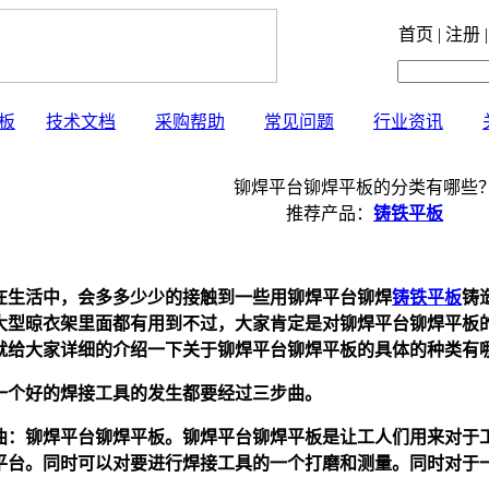
首页 | 注册 |
板
技术文档
采购帮助
常见问题
行业资讯
铆焊平台铆焊平板的分类有哪些
推荐产品：
铸铁平板
在生活中，会多多少少的接触到一些用
铆焊平台
铆焊
铸铁平板
铸
大型晾衣架里面都有用到不过，大家肯定是对
铆焊平台
铆焊平板
就给大家详细的介绍一下关于
铆焊平台
铆焊平板的具体的种类有
一个好的焊接工具的发生都要经过三步曲。
曲：
铆焊平台
铆焊平板。
铆焊平台
铆焊平板是让工人们用来对于
平台。同时可以对要进行焊接工具的一个打磨和测量。同时对于