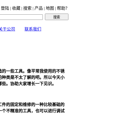
 登陆 | 收藏 | 搜索 | 产品 | 地图 | 帮助？
关于公司
联系我们
？
造的一些工具。像平常我使用的不锈
的种类是不太了解的吧。所以今天小
哪些。协助大家增长一下见识。
工件的固定和维修的一种比较基础的
一个不精准的工具，也可以进行调试