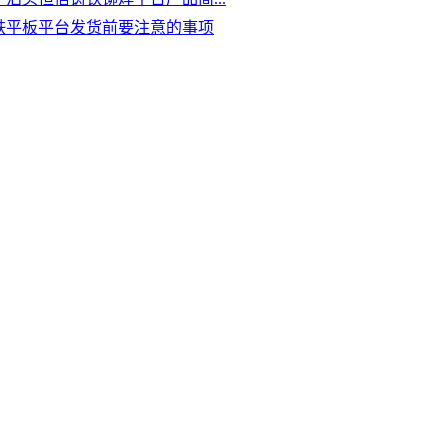
铁平板平台发货前要注意的事项