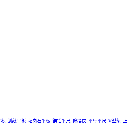
平板
|
划线平板
|
花岗石平板
|
镁铝平尺
|
偏摆仪
|
平行平尺
|
V型架
|