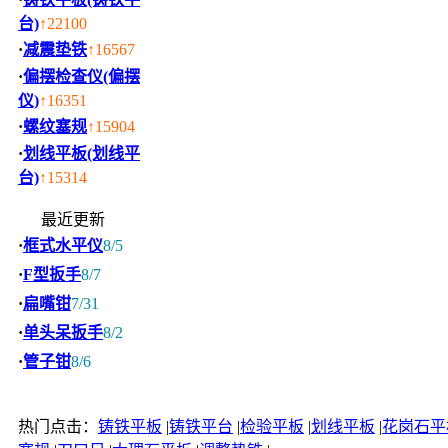
台)
↑22100
·
减震垫铁
↑16567
·
偏摆检查仪(偏摆
仪)
↑16351
·
螺纹塞规
↑15904
·
划线平板(划线平
台)
↑15314
最近更新
·
框式水平仪
8/5
·
F型扳手
8/7
·
扁嘴钳
7/31
·
单头呆扳手
8/2
·
管子钳
8/6
热门点击：
铸铁平板
|
铸铁平台
|
检验平板
|
划线平板
|
花岗石平