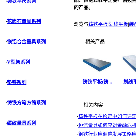
品、检测过程中需要严格按
·
铸铁平尺系列
的产品。
·
花岗石量具系列
浏览与
铸铁平板
|
划线平板
|
装
相关产品
·
镁铝合金量具系列
·
V型架系列
铸铁平板(铸...
划线平
·
垫铁系列
·
铸铁方箱方筒系列
相关内容
·
铸铁平板在检定中如何评定刮
·
缧纹量具系列
·
恒信量具如何应对金融危
·
钢铁行业应调整发展策略应对