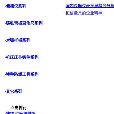
·
国内仪器仪表发展趋势分
·
偏摆仪系列
·
恒信量具的企业精神
·
铸铁弯板直角尺系列
·
对弧样板系列
·
机床床身铸件系列
·
特种防爆工具系列
·
其它系列
点击排行
·
铸铁平板(铸铁平