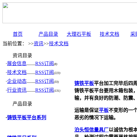
首页
产品目录
大理石平板
技术文档
采
当前位置： >>
资讯
>>
技术文档
资讯目录
·
展会信息
.......
RSS订阅
(8)
·
技术文档
.......
RSS订阅
(223)
·
企业动态
.......
RSS订阅
(33)
铸铁平板
平台加工完毕后四
·
行业资讯
.......
RSS订阅
铸铁平板
平台要用木箱包装
(131)
输，并有良好的防潮、防震
产品目录
运输是保证
平板
不变形的一
恶劣的情况下运输。
·
铸铁平板平台系列
泊头恒信量具厂
以诚信为根