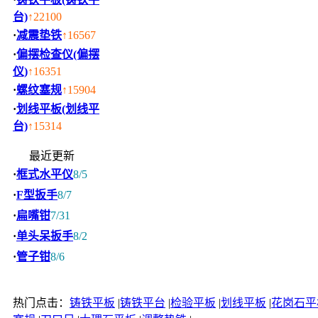
台)
↑22100
·
减震垫铁
↑16567
·
偏摆检查仪(偏摆
仪)
↑16351
·
螺纹塞规
↑15904
·
划线平板(划线平
台)
↑15314
最近更新
·
框式水平仪
8/5
·
F型扳手
8/7
·
扁嘴钳
7/31
·
单头呆扳手
8/2
·
管子钳
8/6
热门点击：
铸铁平板
|
铸铁平台
|
检验平板
|
划线平板
|
花岗石平