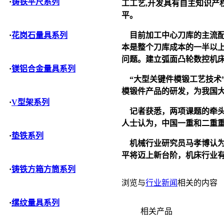
·
铸铁平尺系列
工工艺,开发具有自主知识产
平。
目前加工中心刀库的主流配
·
花岗石量具系列
本是整个刀库成本的一半以上
问题。建立弧面凸轮数控机床
·
镁铝合金量具系列
“大型关键件模锻工艺技术
模锻件产品的研发，为我国
·
V型架系列
记者获悉，两项课题的牵头
人士认为，中国一重和二重
·
垫铁系列
机械行业研究员马孝博认为
平将迈上新台阶，机床行业
·
铸铁方箱方筒系列
浏览与
行业新闻
相关的内容
·
缧纹量具系列
相关产品