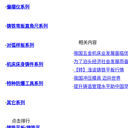
·
偏摆仪系列
·
铸铁弯板直角尺系列
相关内容
·
对弧样板系列
·
我国五金机床业发展面临优胜
·
为了泊头经济社会发展而
·
机床床身铸件系列
·
【转】浅谈铸铁平板行情
·
我国冲压模具 迈向世界
·
特种防爆工具系列
·
提升铸造管理水平助中国早日
·
其它系列
点击排行
·
铸铁平板(铸铁平