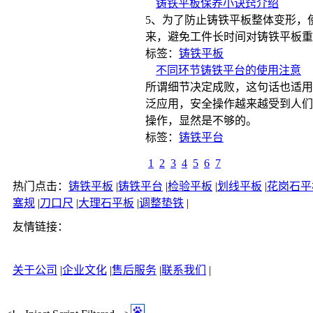
铸铁平板保养小诀窍介绍
5、为了防止铸铁平板整体变形，
来，避免工件长时间对铸铁平板
标签：
铸铁平板
不同环节铸铁平台的使用注意
所谓细节决定成败，这句话也适用
泛应用，安全操作越来越受到人们
操作，显然是不够的。
标签：
铸铁平台
1
2
3
4
5
6
7
热门点击：
铸铁平板
|
铸铁平台
|
检验平板
|
划线平板
|
花岗石平
塞规
|
刀口尺
|
大理石平板
|
调整垫铁
|
友情链接：
关于公司
|
企业文化
|
售后服务
|
联系我们
|