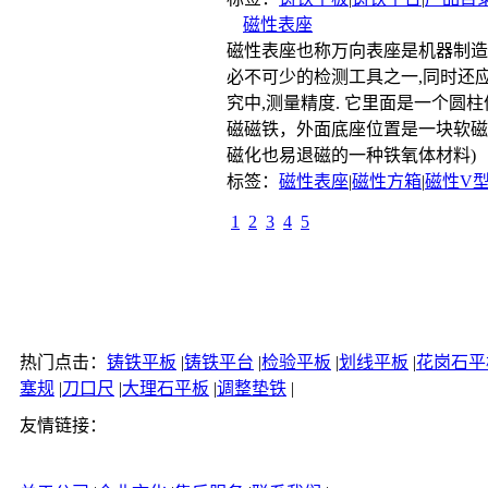
磁性表座
磁性表座也称万向表座是机器制造
必不可少的检测工具之一,同时还
究中,测量精度. 它里面是一个圆
磁磁铁，外面底座位置是一块软磁
磁化也易退磁的一种铁氧体材料)
标签：
磁性表座
|
磁性方箱
|
磁性V
1
2
3
4
5
热门点击：
铸铁平板
|
铸铁平台
|
检验平板
|
划线平板
|
花岗石平
塞规
|
刀口尺
|
大理石平板
|
调整垫铁
|
友情链接：