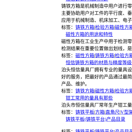
铸铁方箱是机械制造中用户进行零
主要协助用户对工件的平行度、垂
应用于机械制造、机床加工、电子
标签：
铸铁方箱
|
检验方箱
|
磁性方
磁性方箱的用途和特性
磁性方箱在工业生产中用于检测零
检测结果在重要位置做出划线，是
标签：
磁性方箱
|
铸铁方箱
|
检验方
恒信铸铁方箱的材质与精度等级
泊头恒信量具厂拥有专业的量具设
好的服务，把最好的产品通过最简
产品、维护。
标签：
铸铁方箱
|
磁性方箱
|
检验方
钳工常用的量具有那些
泊头市恒信量具厂常年生产钳工量
标签：
铸铁平板
|
方箱
|
直角尺
|
V型
铸铁平板(铸铁平台)产品目录
标签：
铸铁平板
|
铸铁平台
|
产品目